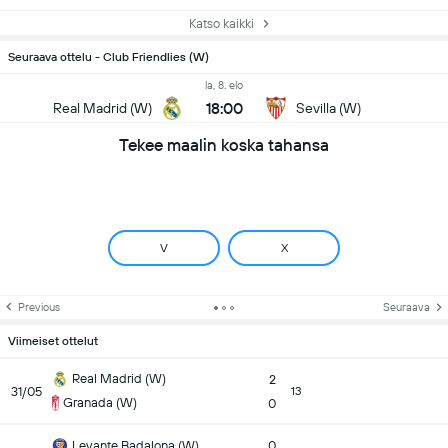
Katso kaikki
Seuraava ottelu - Club Friendlies (W)
la, 8. elo
18:00
Real Madrid (W)
Sevilla (W)
Tekee maalin koska tahansa
V
X
Previous
Seuraava
Viimeiset ottelut
Real Madrid (W)
2
31/05
13
Granada (W)
0
Levante Badalona (W)
0