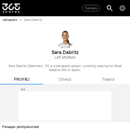
Tulokseni
Jalkapallo
Sara Dabritz
Sara Dabritz
Left Midfield
Sara Dabritz (Germany, 31) is a jalkapallo player, currently playing for Real
Madrid (W) in Spain.
PROFIILI
Ottelut
Tilastot
Ad
Pelaajan yksityiskohdat