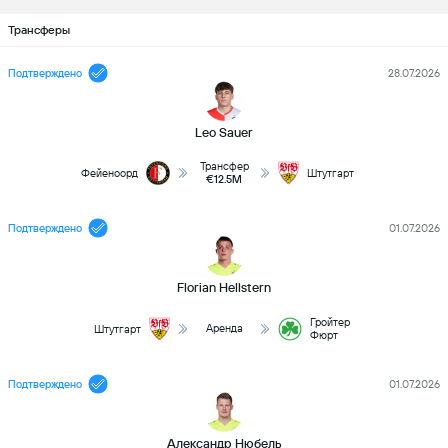
Трансферы
Подтверждено
28.07.2026
Leo Sauer
Трансфер
Фейеноорд
Штутгарт
€12.5M
Подтверждено
01.07.2026
Florian Hellstern
Гройтер
Аренда
Штутгарт
Фюрт
Подтверждено
01.07.2026
Александр Нюбель