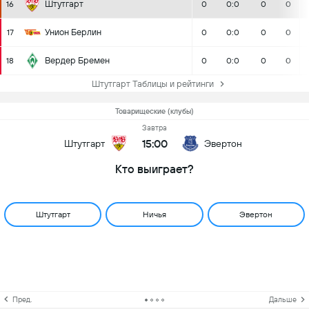
Штутгарт
16
0
0:0
0
0
Унион Берлин
17
0
0:0
0
0
Вердер Бремен
18
0
0:0
0
0
Штутгарт Таблицы и рейтинги
Товарищеские (клубы)
Завтра
15:00
Штутгарт
Эвертон
Кто выиграет?
Штутгарт
Ничья
Эвертон
Пред.
Дальше