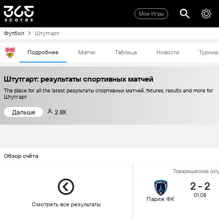
Мои Игры
Футбол
Штутгарт
Подробнее
Матчи
Таблица
Новости
Турнир
Штутгарт: результаты спортивных матчей
The place for all the latest результаты спортивных матчей, fixtures, results and more for
Штутгарт
Дальше
2.8K
Обзор счёта
Товарищеские (клу
2
-
2
01.08
Париж ФК
Смотреть все результаты