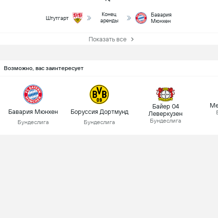
Конец
Бавария
Штутгарт
аренды
Мюнхен
Показать все
Возможно, вас заинтересует
Ме
Байер 04
Бавария Мюнхен
Боруссия Дортмунд
Леверкузен
Бундеслига
Бундеслига
Бундеслига