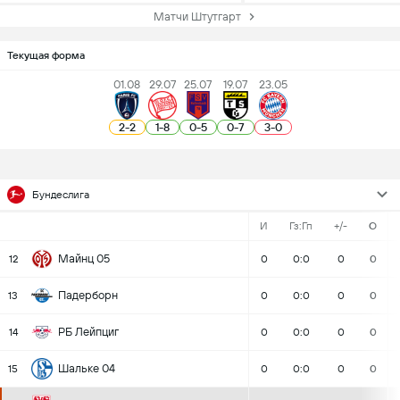
Матчи Штутгарт
Текущая форма
01.08
29.07
25.07
19.07
23.05
2
-
2
1
-
8
0
-
5
0
-
7
3
-
0
Бундеслига
И
Гз:Гп
+/-
О
Майнц 05
12
0
0:0
0
0
Падерборн
13
0
0:0
0
0
РБ Лейпциг
14
0
0:0
0
0
Шальке 04
15
0
0:0
0
0