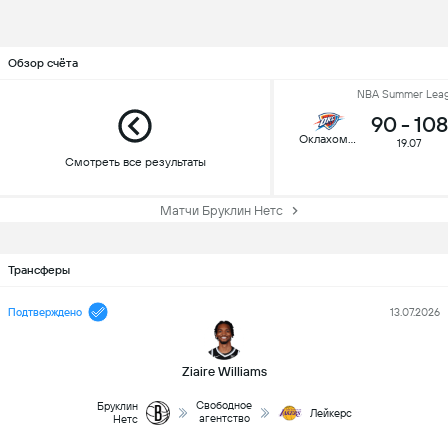
Обзор счёта
NBA Summer Lea
90
-
108
Оклахома-Сити
19.07
Смотреть все результаты
Матчи Бруклин Нетс
Трансферы
Подтверждено
13.07.2026
Ziaire Williams
Свободное
Бруклин
Лейкерс
агентство
Нетс