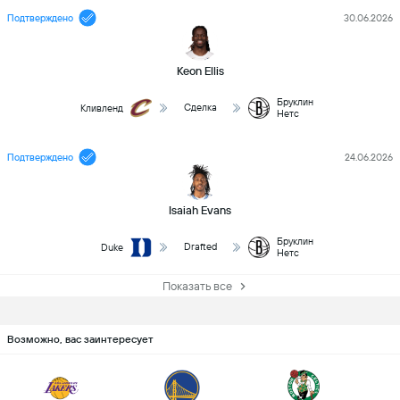
Подтверждено
30.06.2026
Keon Ellis
Бруклин
Сделка
Кливленд
Нетс
Подтверждено
24.06.2026
Isaiah Evans
Бруклин
Drafted
Duke
Нетс
Показать все
Возможно, вас заинтересует