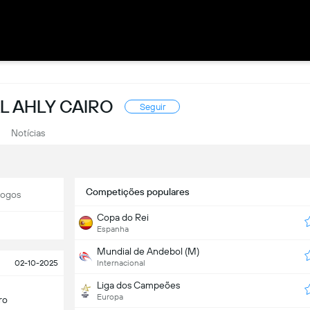
L AHLY CAIRO
Seguir
Notícias
Competições populares
Jogos
Copa do Rei
Espanha
Mundial de Andebol (M)
02-10-2025
Internacional
Liga dos Campeões
Europa
ro