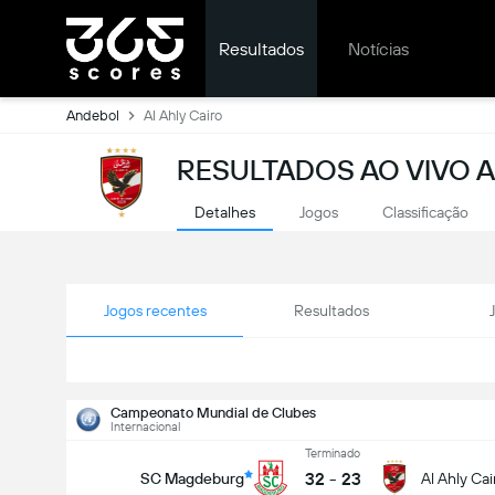
Resultados
Notícias
Andebol
Al Ahly Cairo
RESULTADOS AO VIVO A
Detalhes
Jogos
Classificação
Jogos recentes
Resultados
Campeonato Mundial de Clubes
Internacional
Terminado
32
-
23
SC Magdeburg
Al Ahly Cai