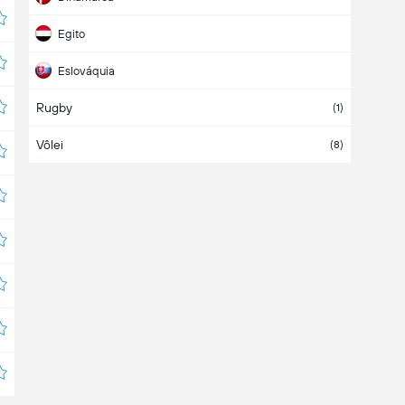
Egito
Eslováquia
Rugby
Eslovênia
(1)
Vôlei
Espanha
(8)
Europa
Finlândia
França
Grécia
Hungria
Internacional
Israel