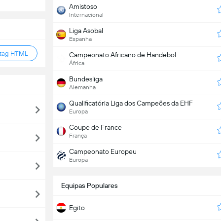
Amistoso
Internacional
Liga Asobal
Espanha
 tag HTML
Campeonato Africano de Handebol
África
Bundesliga
Alemanha
Qualificatória Liga dos Campeões da EHF
Europa
Coupe de France
França
Campeonato Europeu
Europa
Equipas Populares
Egito