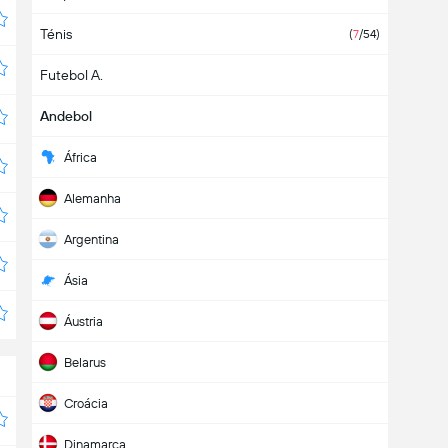
Ténis
(
7
/54)
Futebol A.
Andebol
África
Alemanha
Argentina
Ásia
Áustria
Belarus
Croácia
Dinamarca