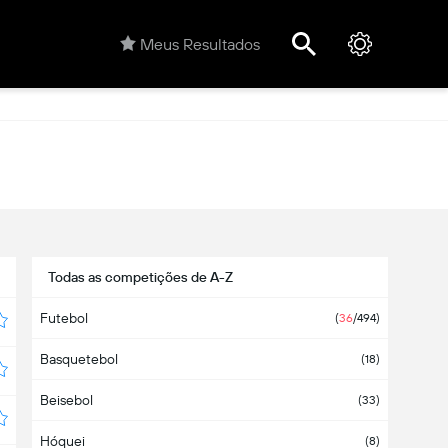
Meus Resultados
Todas as competições de A-Z
Futebol
(
36
/494)
Basquetebol
(18)
Beisebol
(33)
Hóquei
(8)