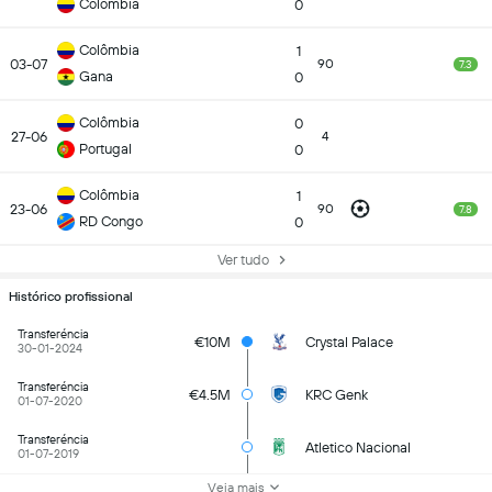
Colômbia
0
Colômbia
1
03-07
90
7.3
Gana
0
Colômbia
0
27-06
4
Portugal
0
Colômbia
1
23-06
90
7.8
RD Congo
0
Ver tudo
Histórico profissional
Transferéncia
€10M
Crystal Palace
30-01-2024
Transferéncia
€4.5M
KRC Genk
01-07-2020
Transferéncia
Atletico Nacional
01-07-2019
Veja mais