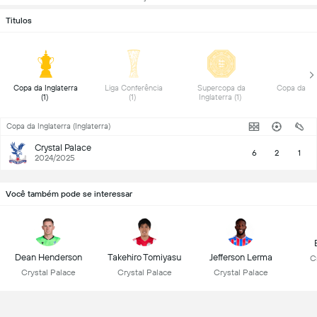
Titulos
 Copa da Inglaterra 
 Liga Conferência 
 Supercopa da 
(1) 
(1) 
Inglaterra (1) 
Copa da Inglaterra (Inglaterra)
Crystal Palace
6
2
1
2024/2025
Você também pode se interessar
Dean Henderson
Takehiro Tomiyasu
Jefferson Lerma
C
Crystal Palace
Crystal Palace
Crystal Palace