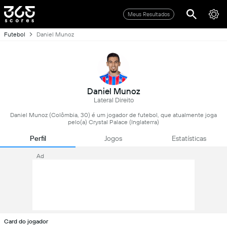
Meus Resultados
Futebol
Daniel Munoz
Daniel Munoz
Lateral Direito
Daniel Munoz (Colômbia, 30) é um jogador de futebol, que atualmente joga
pelo(a) Crystal Palace (Inglaterra)
Perfil
Jogos
Estatísticas
Ad
Card do jogador