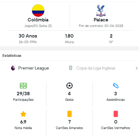
Colômbia
Palace
Jogos(51) Golos (5)
Fim de contrato: 30-06-2028
30 Anos
1.80
2
26-05-1996
Altura
Nº
Estatísticas
Premier League
Copa da Liga Inglesa
29/38
4
3
Participações
Golos
Assistências
6.9
7
0
Nota média
Cartões Amarelos
Cartões Vermelhos