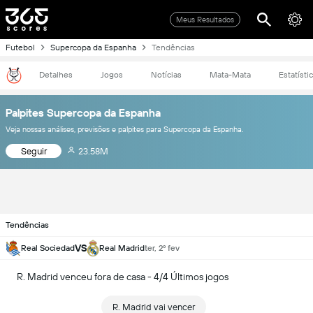
Meus Resultados
Futebol
Supercopa da Espanha
Tendências
Detalhes
Jogos
Notícias
Mata-Mata
Estatísti
Palpites Supercopa da Espanha
Veja nossas análises, previsões e palpites para Supercopa da Espanha.
Seguir
23.58M
Tendências
VS
Real Sociedad
Real Madrid
ter, 2º fev
R. Madrid venceu fora de casa - 4/4 Últimos jogos
R. Madrid vai vencer