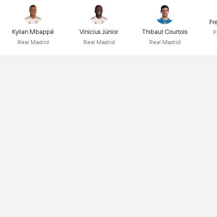
Fr
Kylian Mbappé
Vinicius Júnior
Thibaut Courtois
F
Real Madrid
Real Madrid
Real Madrid