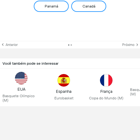
Panamá
Canadá
Anterior
Próximo
Você também pode se interessar
EUA
Basqu
Espanha
França
(M)
Basquete Olímpico
Eurobasket
Copa do Mundo (M)
(M)