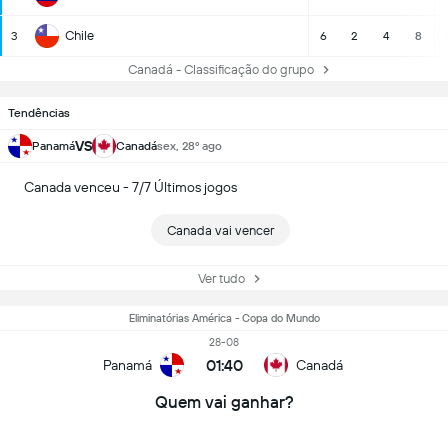
Chile
3
6
2
4
8
Canadá - Classificação do grupo
Tendências
VS
Panamá
Canadá
sex, 28º ago
Canada venceu - 7/7 Últimos jogos
Canada vai vencer
Ver tudo
Eliminatórias América - Copa do Mundo
28-08
01:40
Panamá
Canadá
Quem vai ganhar?