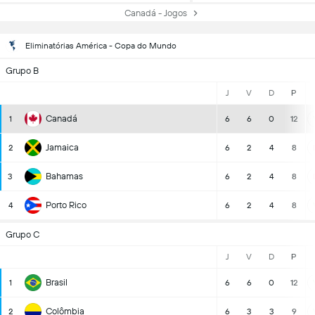
Canadá - Jogos
Eliminatórias América - Copa do Mundo
Grupo B
J
V
D
P
Canadá
1
6
6
0
12
Jamaica
2
6
2
4
8
Bahamas
3
6
2
4
8
Porto Rico
4
6
2
4
8
Grupo C
J
V
D
P
Brasil
1
6
6
0
12
Colômbia
2
6
3
3
9