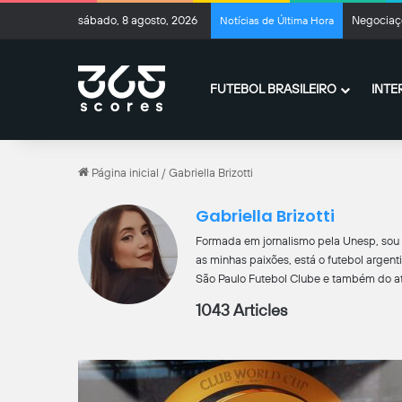
sábado, 8 agosto, 2026
Negociaçõ
Notícias de Última Hora
FUTEBOL BRASILEIRO
INTE
Página inicial
/
Gabriella Brizotti
Gabriella Brizotti
Formada em jornalismo pela Unesp, sou 
as minhas paixões, está o futebol argent
São Paulo Futebol Clube e também do at
1043 Articles