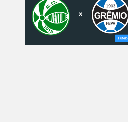
Futeb