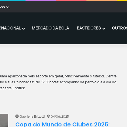
es com o Peñarol chegam ao fim, e De La Cruz fica no Flamengo
RNACIONAL
MERCADO DA BOLA
BASTIDORES
OUTROS
uma apaixonada pelo esporte em geral, principalmente o futebol. Dentre
ino e suas 'hinchadas'. No '365Scores' acompanho de perto o dia a dia do
acante Endrick.
Gabriella Brizotti
04/06/2025
Copa do Mundo de Clubes 2025: