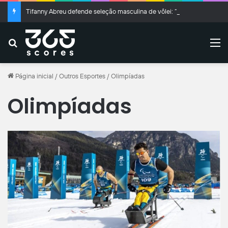
Tifanny Abreu defende seleção masculina de vôlei: “Pegando bagagem”
Buscar
M
Página inicial
/
Outros Esportes
/
Olimpíadas
Olimpíadas