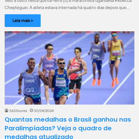
Veio a óbito nesta quinta-feira (5) a maratonista ugandesa Rebecca
Chepteguei. A atleta estava internada há quatro dias depois que…
Leia mais >
365Scores
30/08/2024
Quantas medalhas o Brasil ganhou nas
Paralimpíadas? Veja o quadro de
medalhas atualizado