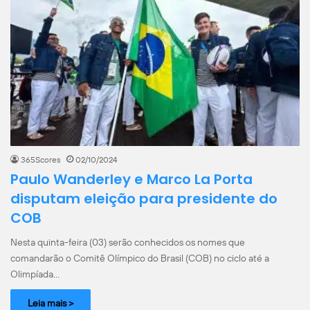
365Scores
02/10/2024
Paulo Wanderley e Marco La Porta
disputam eleição para presidente do
COB
Nesta quinta-feira (03) serão conhecidos os nomes que
comandarão o Comitê Olímpico do Brasil (COB) no ciclo até a
Olimpíada…
Leia mais >