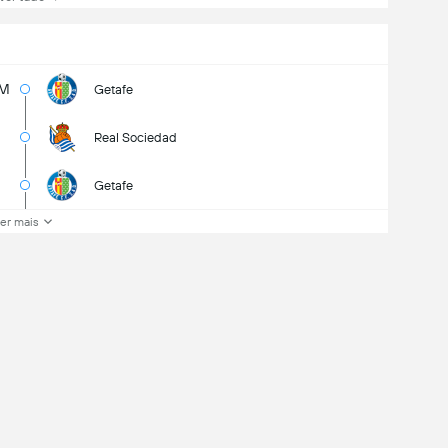
5M
Getafe
Real Sociedad
Getafe
er mais