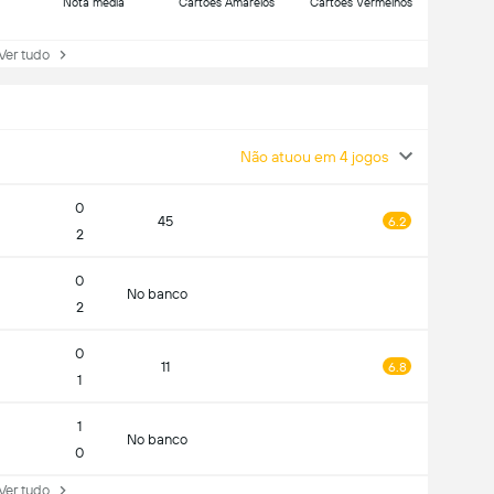
Nota média
Cartões Amarelos
Cartões Vermelhos
r tudo
Não atuou em 4 jogos
0
45
6.2
2
0
No banco
2
0
11
6.8
1
1
No banco
0
r tudo