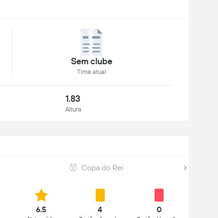
Sem clube
Time atual
1.83
Altura
Copa do Rei
6.5
4
0