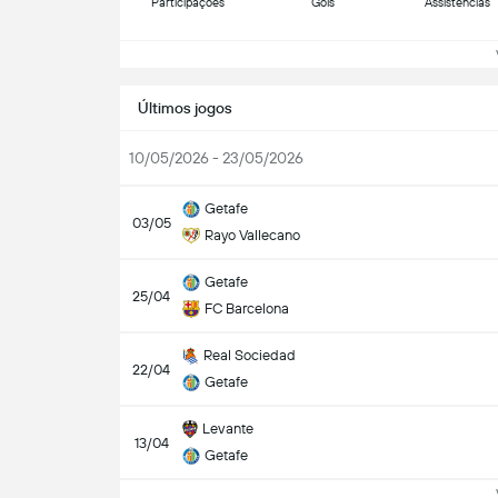
Participações
Gols
Assistências
Ve
Últimos jogos
10/05/2026 - 23/05/2026
Getafe
03/05
Rayo Vallecano
Getafe
25/04
FC Barcelona
Real Sociedad
22/04
Getafe
Levante
13/04
Getafe
Ve