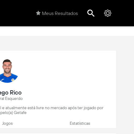
Meus Resultados
ego Rico
ral Esquerdo
l e atualmente está livre no mercado após ter jogado por
 pelo(a) Getafe
Jogos
Estatísticas