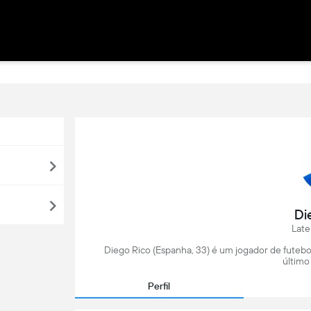
Di
Late
Diego Rico (Espanha, 33) é um jogador de futebo
último
Perfil