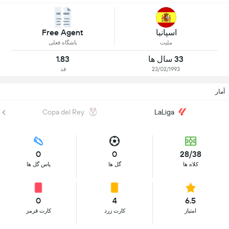
اسپانیا
Free Agent
ملیت
باشگاه فعلی
33 سال ها
1.83
23/02/1993
قد
آمار
Copa del Rey
LaLiga
0
0
28/38
کلاه ها
گل ها
پاس گل ها
0
4
6.5
امتیاز
کارت زرد
کارت قرمز