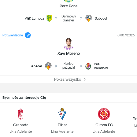
Pere Pons
Darmowy
AEK Larnaca
Sabadell
transfer
Potwierdzone
01/07/2026
Xavi Moreno
Koniec
Real
Sabadell
pożyczki
Valladolid
Pokaż wszystko
Być może zainteresuje Cię
Re
Granada
Eibar
Girona FC
L
Liga Adelante
Liga Adelante
Liga Adelante