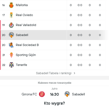
Mallorka
16
0
0:0
0
0
Real Oviedo
17
0
0:0
0
0
Real Valladolid
19
0
0:0
0
0
Sabadell
20
0
0:0
0
0
Real Sociedad B
20
0
0:0
0
0
Sporting Gijón
21
0
0:0
0
0
Tenerife
22
0
0:0
0
0
Sabadell Tabela i rankingi
Klubowe mecze towarzyskie
Jutro
16:30
Girona FC
Sabadell
Kto wygra?