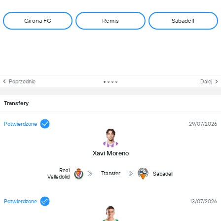
Girona FC
Remis
Sabadell
Poprzednie
Dalej
Transfery
Potwierdzone
29/07/2026
Xavi Moreno
Real
Transfer
Sabadell
Valladolid
Potwierdzone
13/07/2026