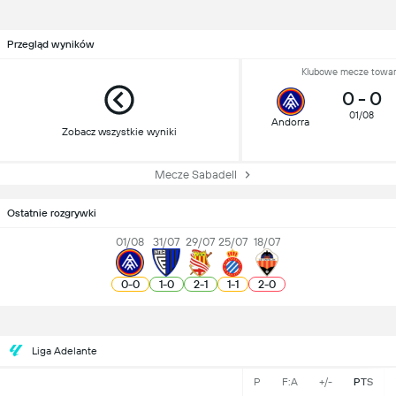
Przegląd wyników
Klubowe mecze towar
0
-
0
01/08
Andorra
Zobacz wszystkie wyniki
Mecze Sabadell
Ostatnie rozgrywki
01/08
31/07
29/07
25/07
18/07
0
-
0
1
-
0
2
-
1
1
-
1
2
-
0
Liga Adelante
P
F:A
+/-
PTS