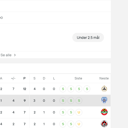
00
Under 2.5 mål
e alle
:A
+/-
P
S
D
L
Siste
Neste
:2
7
12
4
0
0
S
S
S
S
:1
4
9
3
0
0
S
S
S
:2
4
7
2
1
0
S
S
U
:4
2
7
2
1
0
S
S
U