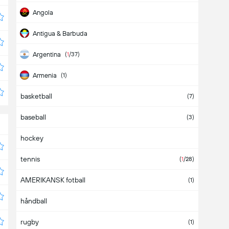
Angola
Antigua & Barbuda
Argentina
(
1
/37)
Armenia
(1)
basketball
Aruba
(7)
baseball
Asia
(2)
(3)
hockey
Australia
tennis
Austria
(
4
/6)
(
1
/28)
AMERIKANSK fotball
Azerbaijan
(1)
håndball
Bahamas
rugby
Bahrain
(1)