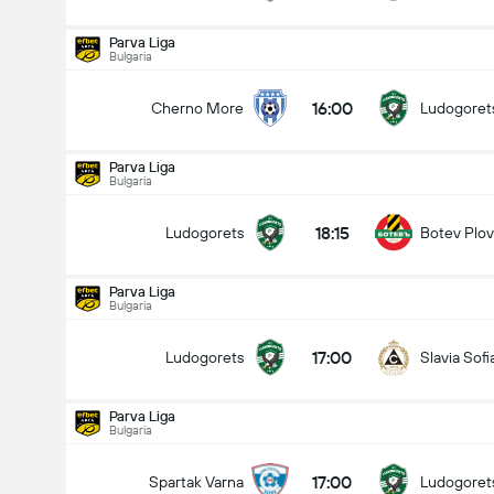
Parva Liga
Bulgaria
16:00
Cherno More
Ludogoret
Parva Liga
Bulgaria
18:15
Ludogorets
Botev Plov
Parva Liga
Bulgaria
17:00
Ludogorets
Slavia Sofi
Parva Liga
Bulgaria
Parva Liga
15-08
17:00
Spartak Varna
Ludogoret
18:15
Ludogorets
Botev Plovdiv