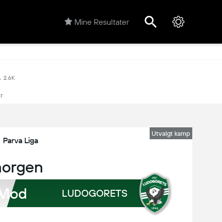
Mine Resultater
2.6K
r
Utvalgt kamp
Parva Liga
morgen
Mod
A
LUDOGORETS