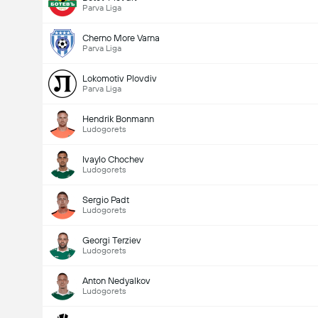
Parva Liga
Cherno More Varna
Parva Liga
Lokomotiv Plovdiv
Parva Liga
Hendrik Bonmann
Ludogorets
Ivaylo Chochev
Ludogorets
Sergio Padt
Ludogorets
Georgi Terziev
Ludogorets
Anton Nedyalkov
Ludogorets