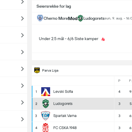
Seiersrekke for lag
Mod
Cherno More
Ludogorets
sun, 9. aug. - 16:
Under 2.5 mål - 6/6 Siste kamper
S
Parva Liga
P
F
Levski Sofia
1
4
9
Ludogorets
2
3
5
Spartak Varna
3
3
6
FC CSKA 1948
4
3
6