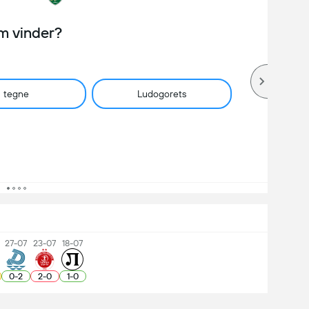
m vinder?
tegne
Ludogorets
27-07
23-07
18-07
0
-
2
2
-
0
1
-
0