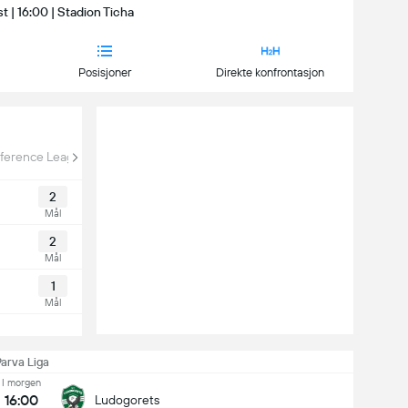
t | 16:00 | Stadion Ticha
Posisjoner
Direkte konfrontasjon
ference League
2
Mål
2
Mål
1
Mål
arva Liga
I morgen
16:00
Ludogorets