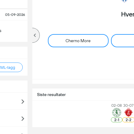
Hve
05-09-2026
s
Cherno More
TML-tagg
Siste resultater
02-08
30-07
2
-
1
2
-
2