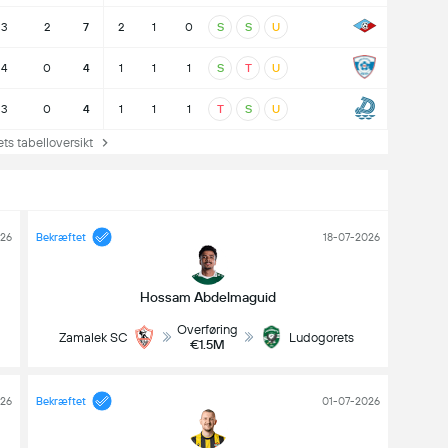
:3
2
7
2
1
0
S
S
U
:4
0
4
1
1
1
S
T
U
:3
0
4
1
1
1
T
S
U
 tabelloversikt
026
Bekræftet
18-07-2026
Hossam Abdelmaguid
Overføring
Zamalek SC
Ludogorets
€1.5M
26
Bekræftet
01-07-2026