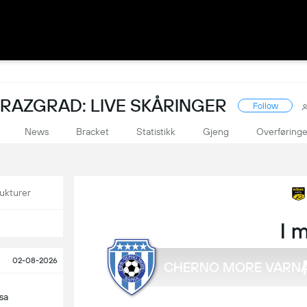
RAZGRAD: LIVE SKÅRINGER
Follow
News
Bracket
Statistikk
Gjeng
Overføringe
ukturer
I 
02-08-2026
CHERNO MORE VARN
sa