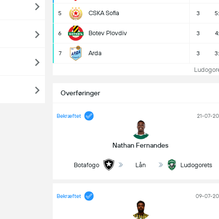
CSKA Sofia
5
3
5
Botev Plovdiv
6
3
4
Arda
7
3
3
Ludogorets
Overføringer
Bekræftet
21-07-2
Nathan Fernandes
Botafogo
Lån
Ludogorets
Bekræftet
09-07-20