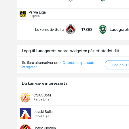
Totalt mål i kamp (2.5)
Parva Liga
Bulgaria
17:00
Lokomotiv Sofia
Ludogoret
under
over
Legg til Ludogorets-score-widgeten på nettstedet ditt
Se flere alternativer etter
Opprette tilpassede
Lag en H
widgeter
Du kan være interessert i
CSKA Sofia
Parva Liga
Levski Sofia
Parva Liga
Botev Plovdiv