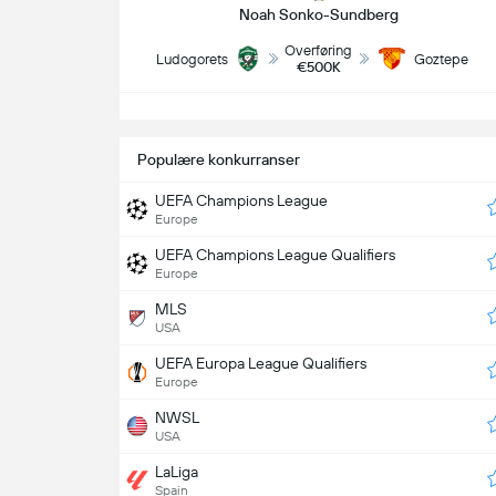
Noah Sonko-Sundberg
Overføring
Ludogorets
Goztepe
€500K
S
Populære konkurranser
UEFA Champions League
Europe
UEFA Champions League Qualifiers
Europe
MLS
USA
UEFA Europa League Qualifiers
Europe
NWSL
USA
LaLiga
Spain