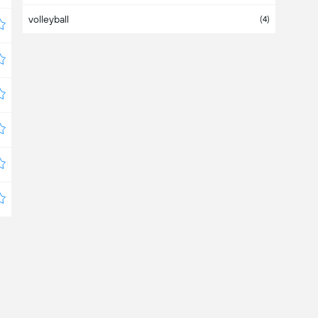
volleyball
Bangladesh
(4)
Barbados
Belarus
(
1
/3)
Belgium
(7)
Belize
Bermuda
Bolivia
(6)
Bosnia & Herzegovina
(2)
Botswana
Brazil
(20)
Brunei Darussalam