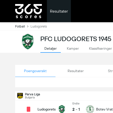
Resultater
Fotball
Ludogorets
PFC LUDOGORETS 1945 
Detaljer
Kamper
Klassifiseringer
Poengoversikt
Resultater
Str
Parva Liga
Bulgaria
Endte
2
-
1
Ludogorets
Botev Vrat