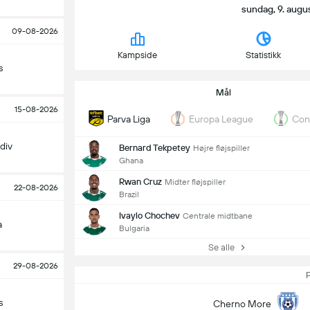
sundag, 9. augus
09-08-2026
Kampside
Statistikk
s
Mål
15-08-2026
Parva Liga
Europa League
Con
div
Bernard Tekpetey
Højre fløjspiller
Ghana
Rwan Cruz
Midter fløjspiller
22-08-2026
Brazil
Ivaylo Chochev
Centrale midtbane
a
Bulgaria
Se alle
29-08-2026
P
s
Cherno More