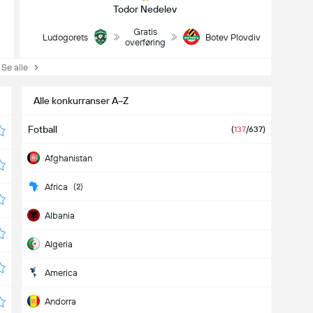
Todor Nedelev
Gratis
Ludogorets
Botev Plovdiv
overføring
e alle
Alle konkurranser A−Z
Fotball
(
137
/637)
Afghanistan
Africa
(2)
Albania
Algeria
America
Andorra