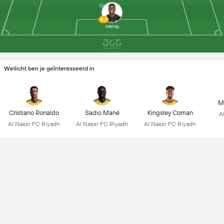
6.4
Mendy
Wellicht ben je geïnteresseerd in
M
Cristiano Ronaldo
Sadio Mané
Kingsley Coman
A
Al Nassr FC Riyadh
Al Nassr FC Riyadh
Al Nassr FC Riyadh