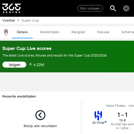
Mijn uitslagen
Voetbal
Super Cup
Details
Wedstrijden
Ranglijst
Nieuws
Schem
Super Cup: Live scores
The latest Live scores, fixtures and results for the Super Cup 2025/2026
Volgen
6.22M
Recente wedstrijden
Halve Finales - ron
1
-
1
13-8
Al-Hilal
Al-Hilal has won
Bekijk alle resultaten
4-1 after
Penalties