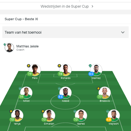
Wedstrijden in de Super Cup
Super Cup - Beste XI
Team van het toernooi
Matthias Jaissle
Coach
7.9
7.8
8.5
Félix
Ronaldo
Mahrez
7.9
8.5
7.7
Millot
Kessié
Brozovic
7.0
7.0
7.0
6.8
Yahya
Simakan
Ibanez
Majrashi