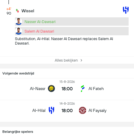
+4'
Wissel
90
Nasser Al-Dawsari
Salem Al Dawsari
Substitution, Al-Hilal. Nasser Al Dawsari replaces Salem Al
Dawsari.
Alles bekijken
Volgende wedstrijd
15-8-2026
18:00
Al-Nassr
Al Fateh
14-8-2026
18:00
Al-Hilal
Al Faysaly
Belangrijke spelers