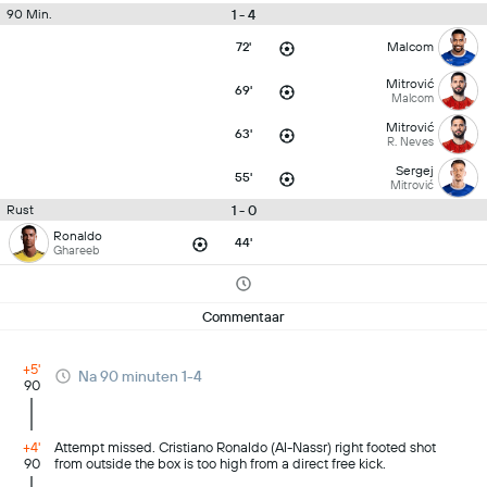
1 - 4
90 Min.
72'
Malcom
Mitrović
69'
Malcom
Mitrović
63'
R. Neves
Sergej
55'
Mitrović
1 - 0
Rust
Ronaldo
44'
Ghareeb
Commentaar
+5'
Na 90 minuten 1-4
90
+4'
Attempt missed. Cristiano Ronaldo (Al-Nassr) right footed shot
90
from outside the box is too high from a direct free kick.