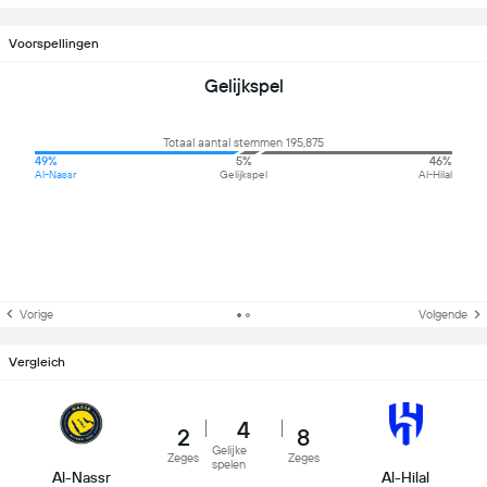
Voorspellingen
Gelijkspel
Totaal aantal stemmen 195,875
49%
5%
46%
Al-Nassr
Gelijkspel
Al-Hilal
Vorige
Volgende
Vergleich
4
2
8
Gelijke
Zeges
Zeges
spelen
Al-Nassr
Al-Hilal