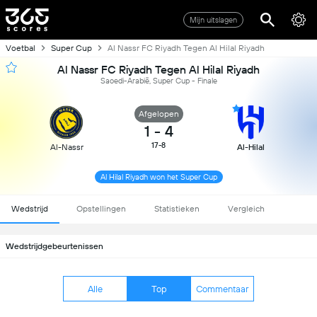
Mijn uitslagen
Voetbal
Super Cup
Al Nassr FC Riyadh Tegen Al Hilal Riyadh
Al Nassr FC Riyadh Tegen Al Hilal Riyadh
Saoedi-Arabië, Super Cup - Finale
Afgelopen
1
-
4
17-8
Al-Nassr
Al-Hilal
Al Hilal Riyadh won het Super Cup
Wedstrijd
Opstellingen
Statistieken
Vergleich
Wedstrijdgebeurtenissen
Alle
Top
Commentaar