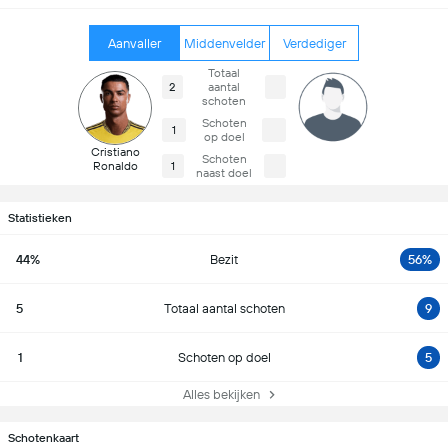
Aanvaller
Middenvelder
Verdediger
Totaal
2
aantal
schoten
Schoten
1
op doel
Cristiano
Schoten
Ronaldo
1
naast doel
Statistieken
44%
Bezit
56%
5
Totaal aantal schoten
9
1
Schoten op doel
5
Alles bekijken
Schotenkaart