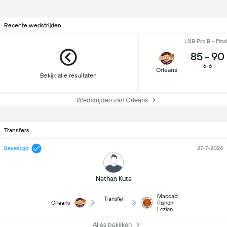
Recente wedstrijden
LNB Pro B - Fina
85
-
90
6-6
Orleans
Bekijk alle resultaten
Wedstrijden van Orleans
Transfers
Bevestigd
27-7-2026
Nathan Kuta
Maccabi
Transfer
Orleans
Rishon
Lezion
Alles bekijken