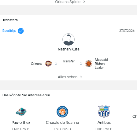
Orleans Spiele
Transfers
Bestätigt
27.07.2026
Nathan Kuta
Maccabi
Transfer
Orleans
Rishon
Lezion
Alles sehen
Das könnte Sie interessieren
Ch
Pau-orthez
Chorale de Roanne
Antibes
LNB Pro B
LNB Pro B
LNB Pro B