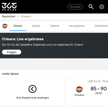
Favoriten
Basketball
Orleans
Details
Spiele
Tabelle
Neuigkeiten
Statistike
Orleans: Live ergebnisse
Der Ort für alle Spielpläne, Ergebnisse und Live ergebnisse für Orleans
Folgen
Letzte Spiele
LNB Pro B - Fina
85
-
90
06.06
Orleans
Alle Ergebnisse anzeigen