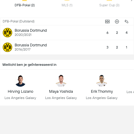
 DFB-Pokal (2) 
 MLS (1) 
 Super Cup (3) 
DFB-Pokal (Duitsland)
Borussia Dortmund
6
2
4
2020/2021
Borussia Dortmund
3
2
1
2016/2017
Wellicht ben je geïnteresseerd in
Hirving Lozano
Maya Yoshida
Erik Thommy
Los 
Los Angeles Galaxy
Los Angeles Galaxy
Los Angeles Galaxy