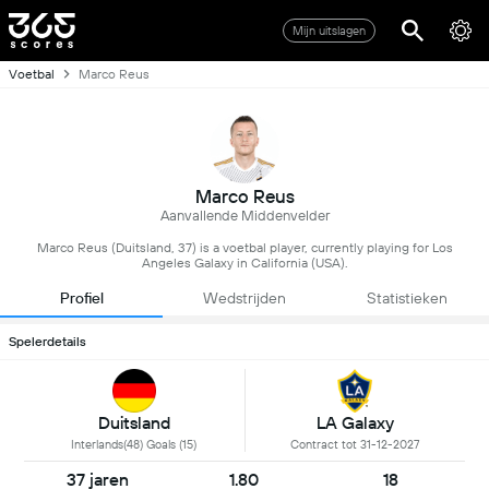
Mijn uitslagen
Voetbal
Marco Reus
Marco Reus
Aanvallende Middenvelder
Marco Reus (Duitsland, 37) is a voetbal player, currently playing for Los
Angeles Galaxy in California (USA).
Profiel
Wedstrijden
Statistieken
Spelerdetails
Duitsland
LA Galaxy
Interlands(48) Goals (15)
Contract tot 31-12-2027
37 jaren
1.80
18