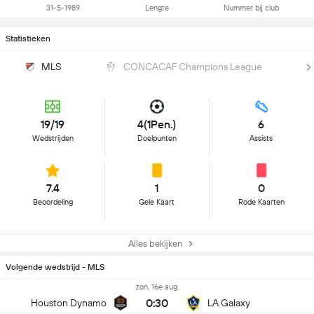
31-5-1989
Lengte
Nummer bij club
Statistieken
MLS
CONCACAF Champions League
19/19
4(1Pen.)
6
Wedstrijden
Doelpunten
Assists
7.4
1
0
Beoordeling
Gele Kaart
Rode Kaarten
Alles bekijken
Volgende wedstrijd - MLS
zon, 16e aug.
0:30
Houston Dynamo
LA Galaxy