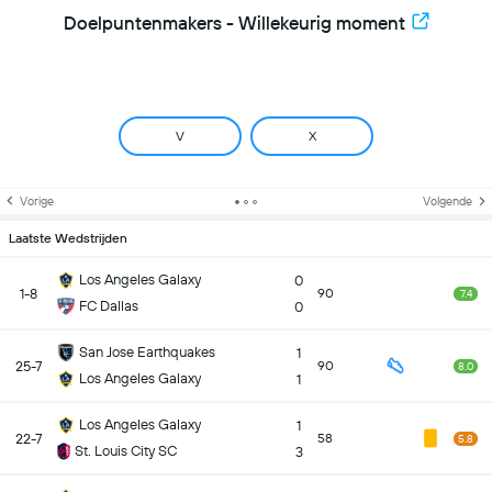
Doelpuntenmakers - Willekeurig moment
V
X
Vorige
Volgende
Laatste Wedstrijden
Los Angeles Galaxy
0
1-8
90
7.4
FC Dallas
0
San Jose Earthquakes
1
25-7
90
8.0
Los Angeles Galaxy
1
Los Angeles Galaxy
1
22-7
58
5.8
St. Louis City SC
3