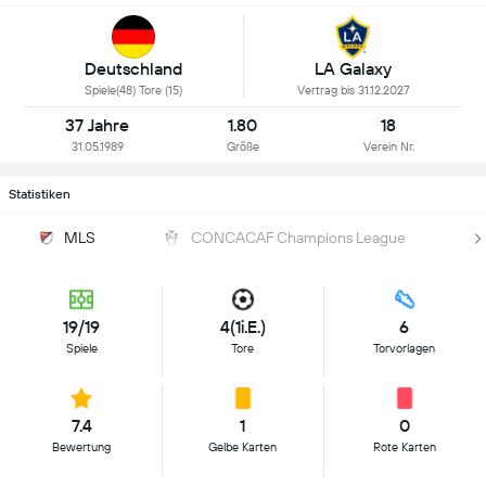
Deutschland
LA Galaxy
Spiele(48) Tore (15)
Vertrag bis 31.12.2027
37 Jahre
1.80
18
31.05.1989
Größe
Verein Nr.
Statistiken
MLS
CONCACAF Champions League
19/19
4(1i.E.)
6
Spiele
Tore
Torvorlagen
7.4
1
0
Bewertung
Gelbe Karten
Rote Karten