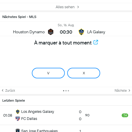
Alles sehen
Nächstes Spiel - MLS
So., 16. Aug.
00:30
Houston Dynamo
LA Galaxy
À marquer à tout moment
V
X
Zurück
Nächste
Letzten Spiele
Los Angeles Galaxy
0
01.08
90
7.4
FC Dallas
0
San Jose Earthquakes
1