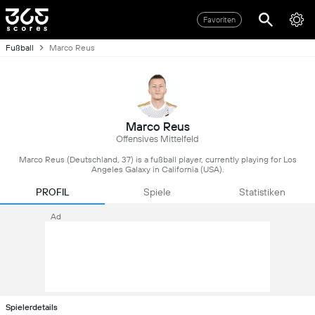
Favoriten
Fußball
Marco Reus
Marco Reus
Offensives Mittelfeld
Marco Reus (Deutschland, 37) is a fußball player, currently playing for Los
Angeles Galaxy in California (USA).
PROFIL
Spiele
Statistiken
Ad
Spielerdetails