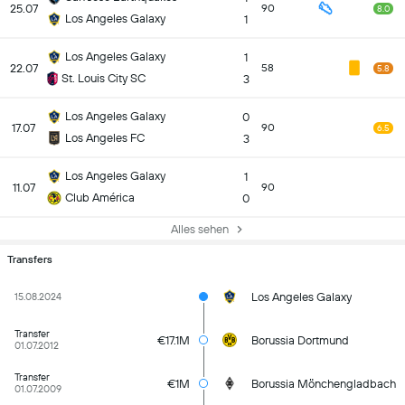
25.07
90
8.0
Los Angeles Galaxy
1
Los Angeles Galaxy
1
22.07
58
5.8
St. Louis City SC
3
Los Angeles Galaxy
0
17.07
90
6.5
Los Angeles FC
3
Los Angeles Galaxy
1
11.07
90
Club América
0
Alles sehen
Transfers
Los Angeles Galaxy
15.08.2024
Transfer
€17.1M
Borussia Dortmund
01.07.2012
Transfer
€1M
Borussia Mönchengladbach
01.07.2009