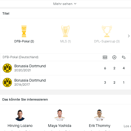
Mehr sehen
Titel
 DFB-Pokal (2) 
 MLS (1) 
 DFL-Supercup (3) 
DFB-Pokal (Deutschland)
Borussia Dortmund
6
2
4
2020/2021
Borussia Dortmund
3
2
1
2016/2017
Das könnte Sie interessieren
Hirving Lozano
Maya Yoshida
Erik Thommy
Los 