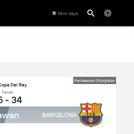
Skor saya
Perlawanan Ditonjolkan
Copa Del Rey
Tamat
5
-
34
awan
BARCELONA