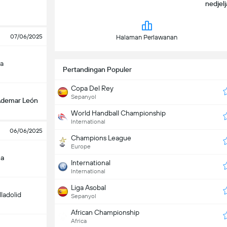
nedjelja
07/06/2025
Halaman Perlawanan
a
Pertandingan Populer
Copa Del Rey
Sepanyol
demar León
World Handball Championship
International
06/06/2025
Champions League
Europe
ca
International
International
Liga Asobal
lladolid
Sepanyol
African Championship
Africa