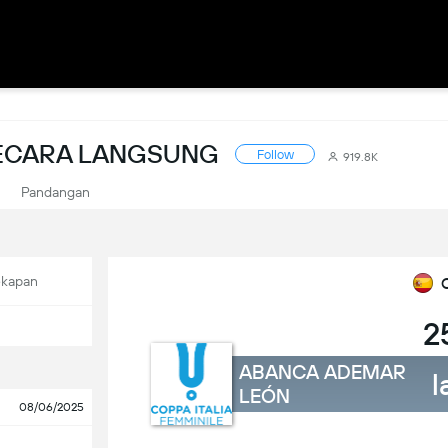
SECARA LANGSUNG
Follow
919.8K
Pandangan
ekapan
2
ABANCA ADEMAR
l
LEÓN
08/06/2025