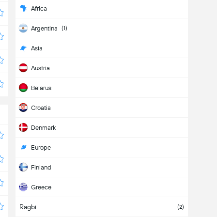
Africa
Argentina
(1)
Asia
Austria
Belarus
Croatia
Denmark
Europe
Finland
Greece
Ragbi
Hungary
(2)