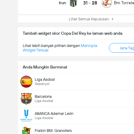
31
-
28
Irun
Bm Torrel
Lihat Semua Keputusan
Tambah widget skor Copa Del Rey ke laman web anda
Lihat lebih banyak pilihan dengan
Mencipta
Jana Ta
Widget Tersuai
Anda Mungkin Berminat
Liga Asobal
Sepanyol
Barcelona
Liga Asobal
ABANCA Ademar León
Liga Asobal
Fraikin BM. Granollers