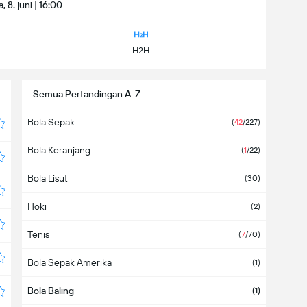
, 8. juni | 16:00
H2H
Semua Pertandingan A-Z
Bola Sepak
(
42
/227)
Bola Keranjang
(
1
/22)
Bola Lisut
(30)
Hoki
(2)
Tenis
(
7
/70)
Bola Sepak Amerika
(1)
Bola Baling
(1)