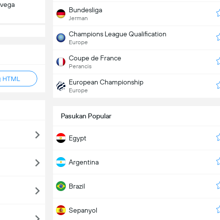
avega
Bundesliga
Jerman
Champions League Qualification
Europe
Coupe de France
Perancis
g HTML
European Championship
Europe
Pasukan Popular
Egypt
Argentina
Brazil
Sepanyol