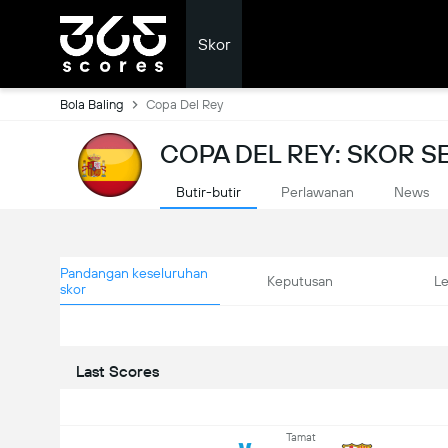
Skor
Bola Baling
Copa Del Rey
COPA DEL REY: SKOR 
Butir-butir
Perlawanan
News
Pandangan keseluruhan
Keputusan
L
skor
Last Scores
Tamat