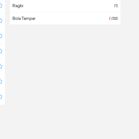
Ragbi
Azerbaijan
(1)
Bola Tampar
Bahamas
(
1
/22)
Bahrain
Bangladesh
Barbados
Belanda
Belarus
(
3
/4)
Belgium
Belize
Bermuda
Bolivia
(5)