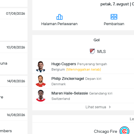
petak, 7. avgust 
07/08/2026
Halaman Perlawanan
Pembarisan
Gol
10/08/2026
MLS
guna
Hugo Cuypers
Penyerang tengah
Belgium
(Meninggalkan kelab)
Philip Zinckernagel
Depan kiri
14/08/2026
Denmark
Maren Haile-Selassie
Gelandang kiri
re
Switzerland
Lihat semua
16/08/2026
L
imbers
Chicago Fire