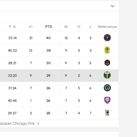
F: A
+/-
PTS
W
D
L
Seterusnya
35:14
21
40
12
4
2
45:32
13
38
11
5
2
28:21
7
30
9
3
5
32:23
9
29
9
2
6
31:24
7
26
7
5
6
45:44
1
26
7
5
6
29:27
2
25
7
4
7
dukan Chicago Fire