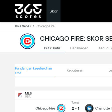
Skor
Bola Sepak
Chicago Fire
CHICAGO FIRE: SKOR 
Butir-butir
Perlawanan
Kedudu
Pandangan keseluruhan
Keputusan
L
skor
MLS
USA
Tamat
2
-
1
Chicago Fire
Charlotte 