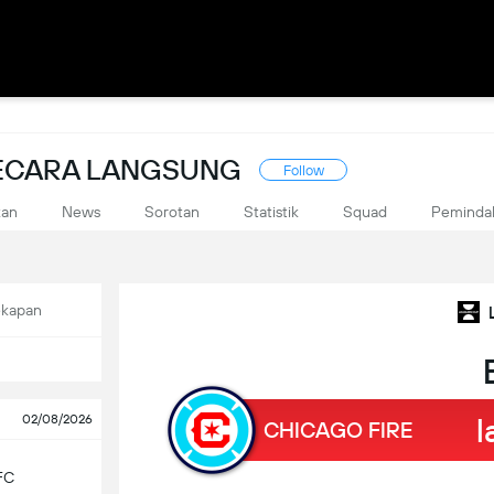
SECARA LANGSUNG
Follow
kan
News
Sorotan
Statistik
Squad
Peminda
ekapan
l
02/08/2026
CHICAGO FIRE
FC