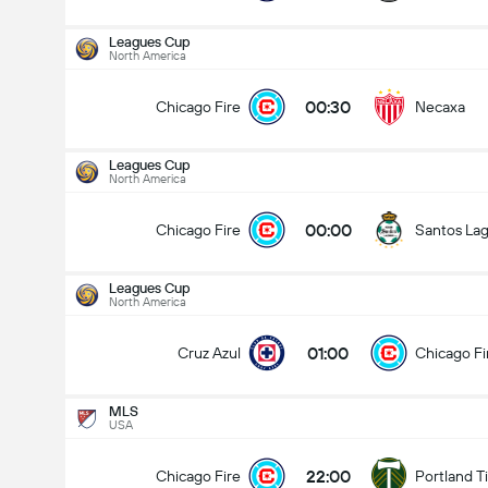
Leagues Cup
North America
00:30
Chicago Fire
Necaxa
Leagues Cup
North America
00:00
Chicago Fire
Santos La
Leagues Cup
North America
01:00
Cruz Azul
Chicago Fi
MLS
USA
Leagues Cup
10/08
22:00
Chicago Fire
Portland T
00:00
Chicago Fire
Santos Laguna