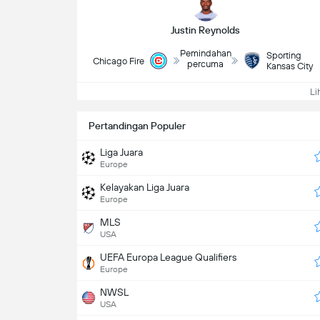
Justin Reynolds
Pemindahan
Sporting
Chicago Fire
percuma
Kansas City
Lih
Pertandingan Populer
Liga Juara
Europe
Kelayakan Liga Juara
Europe
MLS
USA
UEFA Europa League Qualifiers
Europe
NWSL
USA