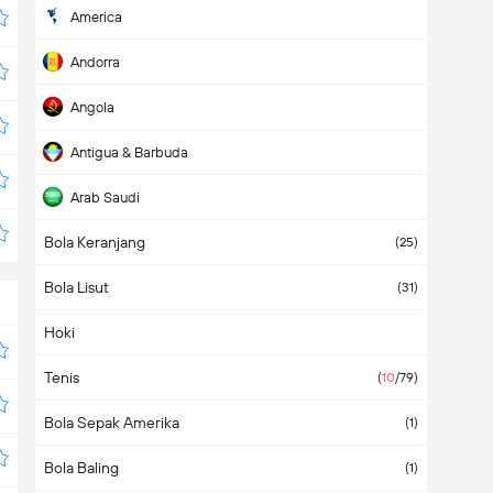
America
Andorra
Angola
Antigua & Barbuda
Arab Saudi
Bola Keranjang
Argentina
(7)
(25)
Bola Lisut
Armenia
(31)
Hoki
Aruba
Tenis
Asia
(
10
/79)
Bola Sepak Amerika
Australia
(1)
Bola Baling
Austria
(1)