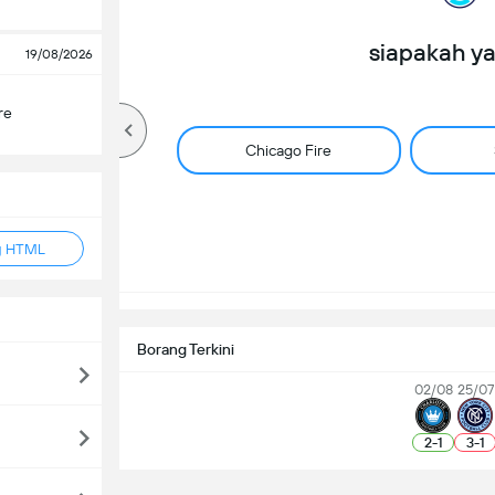
siapakah y
19/08/2026
re
Chicago Fire
g HTML
Borang Terkini
02/08
25/07
2
-
1
3
-
1