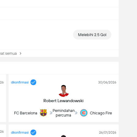
Melebihi 2.5 Gol
at semua
026
dikonfirmasi
30/06/2026
Robert Lewandowski
Pemindahan
FC Barcelona
Chicago Fire
percuma
026
dikonfirmasi
26/01/2026