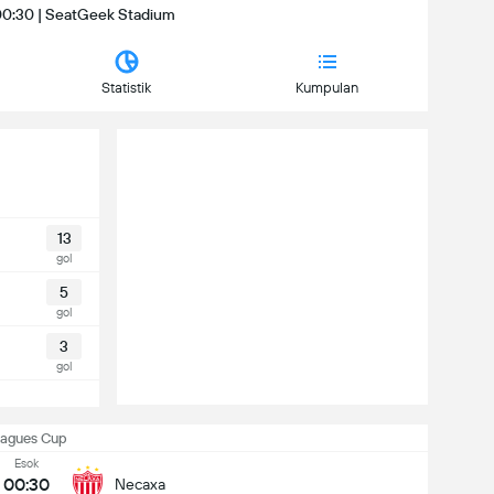
| 00:30 | SeatGeek Stadium
Statistik
Kumpulan
13
gol
5
gol
3
gol
eagues Cup
Esok
00:30
Necaxa