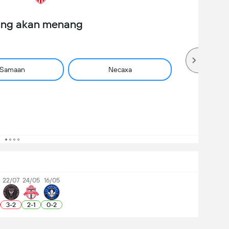
ang akan menang
Samaan
Necaxa
22/07
24/05
16/05
3
-
2
2
-
1
0
-
2