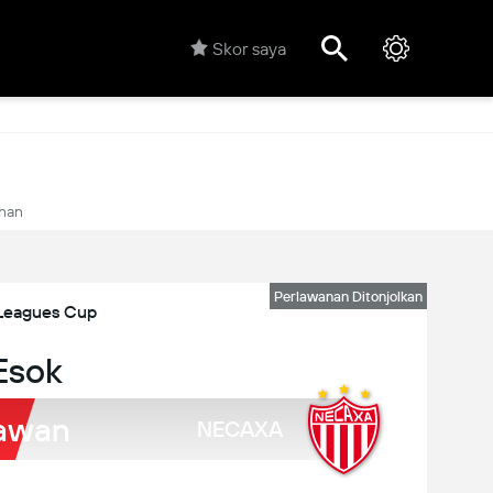
Skor saya
han
Perlawanan Ditonjolkan
Leagues Cup
Esok
awan
NECAXA