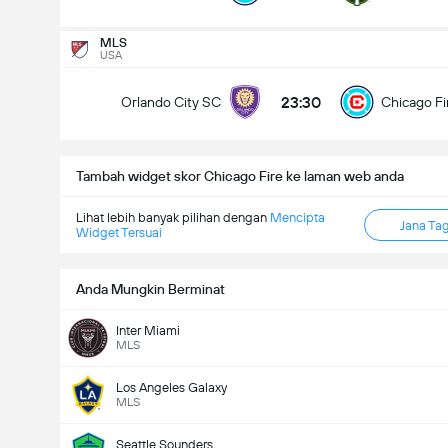
Jumlah gol dalam perlawanan (2.5)
MLS
USA
23:30
Orlando City SC
Chicago Fi
Under
Over
Tambah widget skor Chicago Fire ke laman web anda
Lihat lebih banyak pilihan dengan
Mencipta
Jana Ta
Widget Tersuai
Anda Mungkin Berminat
Inter Miami
MLS
Los Angeles Galaxy
MLS
Seattle Sounders