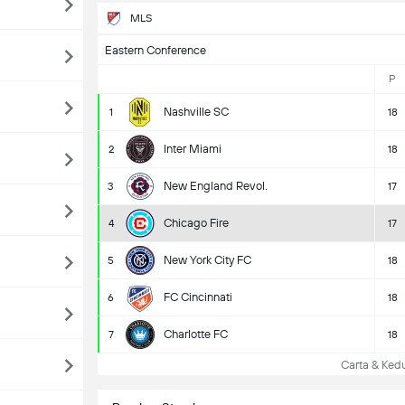
MLS
Eastern Conference
P
Nashville SC
1
18
Inter Miami
2
18
New England Revol.
3
17
Chicago Fire
4
17
New York City FC
5
18
FC Cincinnati
6
18
Charlotte FC
7
18
Carta & Kedu