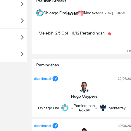
Pasukan Streaks
lawan
Chicago Fire
Necaxa
pet, 7. avg - 00:30
Melebihi 2.5 Gol - 11/12 Pertandingan
Lih
Pemindahan
dikonfirmasi
23/07/2
Hugo Cuypers
Pemindahan
Chicago Fire
Monterrey
€6.6M
dikonfirmasi
30/01/2