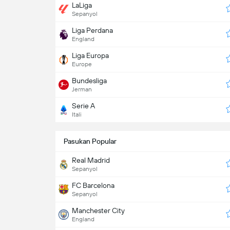
LaLiga
Sepanyol
Liga Perdana
England
Liga Europa
Europe
Bundesliga
Jerman
Serie A
Itali
Pasukan Popular
Real Madrid
Sepanyol
FC Barcelona
Sepanyol
Manchester City
England