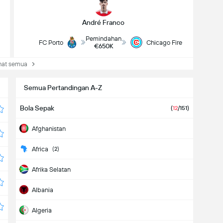
André Franco
Pemindahan
FC Porto
Chicago Fire
€650K
at semua
Semua Pertandingan A-Z
Bola Sepak
(
12
/151)
Afghanistan
Africa
(2)
Afrika Selatan
Albania
Algeria