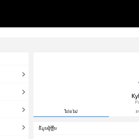
Ky
P
ໂປຣໄຟ
ກ
ຂໍ້ມູນຜູ້ຫຼິ້ນ