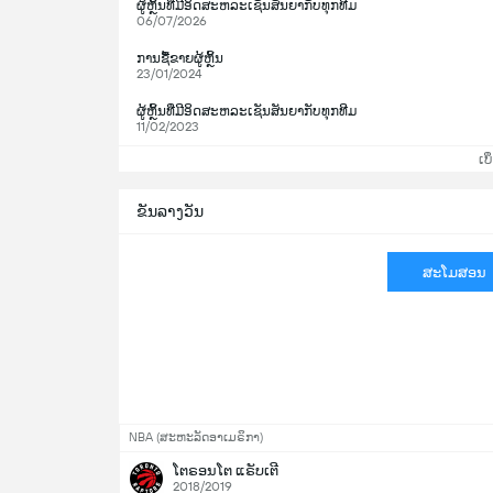
ຜູ້ຫຼິ້ນທີ່ມີອິດສະຫລະເຊັນສັນຍາກັບທຸກທີມ
06/07/2026
ການຊື້ຂາຍຜູ້ຫຼິ້ນ
23/01/2024
ຜູ້ຫຼິ້ນທີ່ມີອິດສະຫລະເຊັນສັນຍາກັບທຸກທີມ
11/02/2023
ເບິ
ຂັນລາງວັນ
ສະໂມສອນ
NBA (ສະຫະລັດອາເມຣິກາ)
ໂຕຣອນໂຕ ແຣັບເຕີ
2018/2019