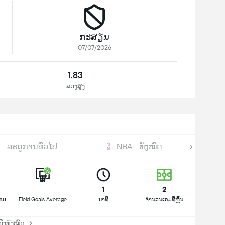
ກະສຽນ
07/07/2026
1.83
ລວງສູງ
- ລະດູການທົ່ວໄປ
NBA - ທັງໝົດ
-
1
2
ເກມ
Field Goals Average
ນາທີ
ຈຳນວນເກມທີ່ຫຼິ້ນ
່ງທັງໝົດ