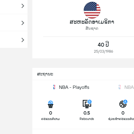
ສະຫະລັດອາເມຣິກາ
ສັນຊາດ
40 ປີ
25/03/1986
ສະຖານະ
NBA - Playoffs
NBA 
0
0.5
0
ຄະແນນຕໍ່ເກມ
Rebounds
ຊ່ວຍທຳຄະແນນຕໍ່
ເບິ