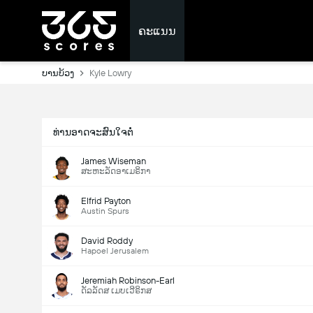
ຄະແນນ
ບານບ້ວງ
Kyle Lowry
ທ່ານອາດຈະສົນໃຈຕໍ່
James Wiseman
ສະຫະລັດອາເມຣິກາ
Elfrid Payton
Austin Spurs
David Roddy
Hapoel Jerusalem
Jeremiah Robinson-Earl
ດັລລັດສ ເມບເວີຣິກສ