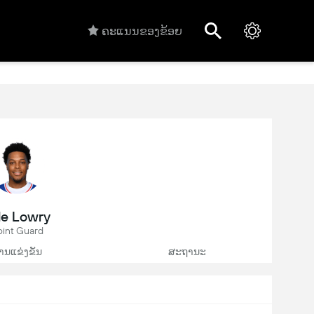
ຄະແນນຂອງຂ້ອຍ
le Lowry
oint Guard
ານແຂ່ງຂັນ
ສະຖານະ