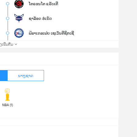
ໂຕຣອນໂຕ ແຣັບເຕີ
ຊາລັອດ ຮໍເນັດ
ຟິລາເດລເຟຍ ເຊເວັນຕີຊິກເຊີ
່ງເພີ່ມຕື່ມ
ນາໆຊາດ
 NBA (1) 