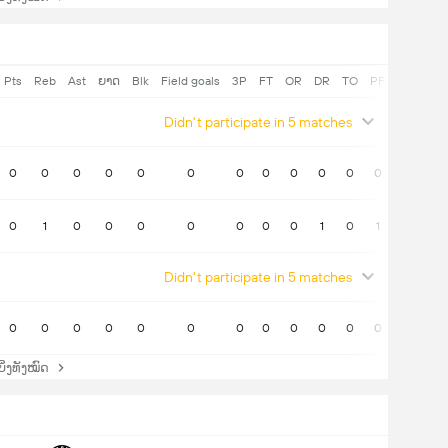
Pts
Reb
Ast
ຍາດ
Blk
Field goals
3P
FT
OR
DR
TO
PF
ບວກ / ລົບ
Didn't participate in 5 matches
0
0
0
0
0
0
0
0
0
0
0
0
-4
0
1
0
0
0
0
0
0
0
1
0
1
1
Didn't participate in 5 matches
0
0
0
0
0
0
0
0
0
0
0
0
-6
່ງທັງໝົດ