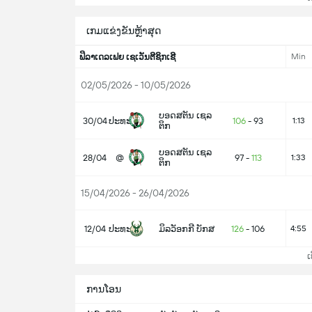
ເກມແຂ່ງຂັນຫຼ້າສຸດ
Min
ຟິລາເດລເຟຍ ເຊເວັນຕີຊິກເຊີ
02/05/2026 - 10/05/2026
ບອດສຕັນ ເຊລ
30/04
ປະທະ
106
-
93
1:13
ຕິກ
ບອດສຕັນ ເຊລ
28/04
@
97
-
113
1:33
ຕິກ
15/04/2026 - 26/04/2026
12/04
ປະທະ
ມິລວັອກກີ ບັກສ
126
-
106
4:55
ເບິ
ການໂອນ