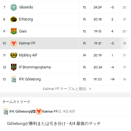
Västerås
7
15
24:29
-5
22
Elfsborg
8
15
20:18
2
21
Gais
9
15
19:15
4
20
Kalmar FF
10
15
19:21
-2
18
Mjällby AIF
11
14
20:19
1
17
IF Brommapojkarna
12
15
20:24
-4
17
IFK Göteborg
13
15
19:33
-14
16
Kalmar FF テーブルと順位
チームストリーク
VS
日, 9日 8月
IFK Göteborg
Kalmar FF
Göteborgが勝利または引き分け - 4/4 最後のマッチ