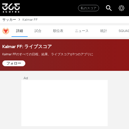
私のスコア
サッカー
Kalmar FF
詳細
試合
順位表
ニュース
統計
SQUA
Kalmar FF: ライブスコア
Kalmar FFのすべての日程、結果、ライブスコアが1つのアプリに
フォロー
Ad