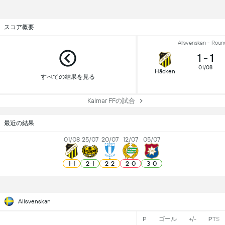
スコア概要
Allsvenskan - Roun
1
-
1
01/08
Häcken
すべての結果を見る
Kalmar FFの試合
最近の結果
01/08
25/07
20/07
12/07
05/07
1
-
1
2
-
1
2
-
2
2
-
0
3
-
0
Allsvenskan
P
ゴール
+/-
PTS