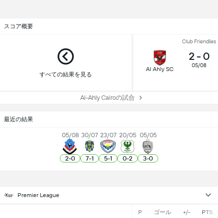
スコア概要
Club Friendlies
2
-
0
05/08
Al Ahly SC
すべての結果を見る
Al-Ahly Cairoの試合
最近の結果
05/08
30/07
23/07
20/05
05/05
2
-
0
7
-
1
5
-
1
0
-
2
3
-
0
Premier League
P
ゴール
+/-
PTS