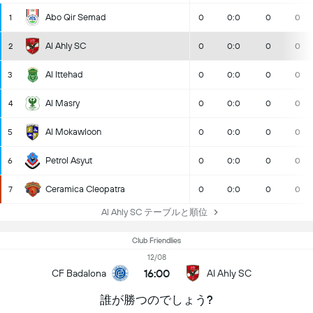
Abo Qir Semad
1
0
0:0
0
0
Al Ahly SC
2
0
0:0
0
0
Al Ittehad
3
0
0:0
0
0
Al Masry
4
0
0:0
0
0
Al Mokawloon
5
0
0:0
0
0
Petrol Asyut
6
0
0:0
0
0
Ceramica Cleopatra
7
0
0:0
0
0
Al Ahly SC テーブルと順位
Club Friendlies
12/08
16:00
CF Badalona
Al Ahly SC
誰が勝つのでしょう?