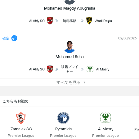
Mohamed Magdy Abugrisha
Al Ahly SC
無料移籍
Wadi Degla
確定
02/08/2026
Mohamed Seha
移籍プレイ
Al Ahly SC
Al Masry
ヤー
すべてを見る
こちらもお勧め
Zamalek SC
Pyramids
Al Masry
Pr
Premier League
Premier League
Premier League