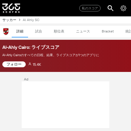
私のスコア
サッカー
Al Ahly SC
詳細
試合
順位表
ニュース
統
Bracket
Al-Ahly Cairo: ライブスコア
Al-Ahly Cairoのすべての日程、結果、ライブスコアが1つのアプリに
フォロー
15.4K
Ad