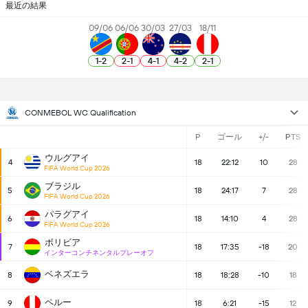
最近の結果
09/06
06/06
30/03
27/03
18/11
1
-
2
2
-
1
4
-
1
4
-
2
2
-
1
CONMEBOL WC Qualification
P
ゴール
+/-
PTS
ウルグアイ
4
18
22:12
10
28
FIFA World Cup 2026
ブラジル
5
18
24:17
7
28
FIFA World Cup 2026
パラグアイ
6
18
14:10
4
28
FIFA World Cup 2026
ボリビア
7
18
17:35
-18
20
インターコンチネンタルプレーオフ
ベネズエラ
8
18
18:28
-10
18
ペルー
9
18
6:21
-15
12