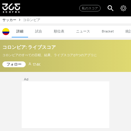
私のスコア
サッカー
コロンビア
詳細
試合
順位表
ニュース
統
Bracket
コロンビア: ライブスコア
コロンビアのすべての日程、結果、ライブスコアが1つのアプリに
フォロー
17.4K
Ad