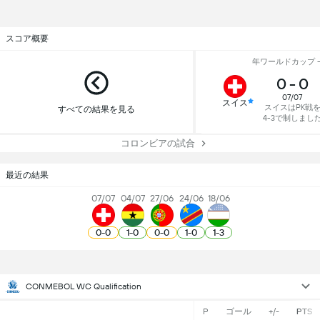
スコア概要
年ワールドカップ - 
0
-
0
07/07
スイス
スイスはPK戦
すべての結果を見る
4-3で制しまし
コロンビアの試合
最近の結果
07/07
04/07
27/06
24/06
18/06
0
-
0
1
-
0
0
-
0
1
-
0
1
-
3
CONMEBOL WC Qualification
P
ゴール
+/-
PTS