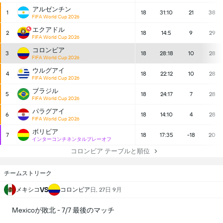
アルゼンチン
1
18
31:10
21
38
FIFA World Cup 2026
エクアドル
2
18
14:5
9
29
FIFA World Cup 2026
コロンビア
3
18
28:18
10
28
FIFA World Cup 2026
ウルグアイ
4
18
22:12
10
28
FIFA World Cup 2026
ブラジル
5
18
24:17
7
28
FIFA World Cup 2026
パラグアイ
6
18
14:10
4
28
FIFA World Cup 2026
ボリビア
7
18
17:35
-18
20
インターコンチネンタルプレーオフ
コロンビア テーブルと順位
チームストリーク
VS
メキシコ
コロンビア
日, 27日 9月
Mexicoが敗北 - 7/7 最後のマッチ