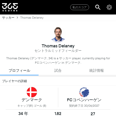
私のスコア
サッカー
Thomas Delaney
Thomas Delaney
セントラルミッドフィールダー
Thomas Delaney (デンマーク, 34) is a サッカー player, currently playing for
FCコペンハーゲン in デンマーク.
プロフィール
試合
統計情報
プレイヤーの詳細
デンマーク
FCコペンハーゲン
キャップ(81) ゴール (8)
契約終了日 30/06/2027
34 年
1.82
27