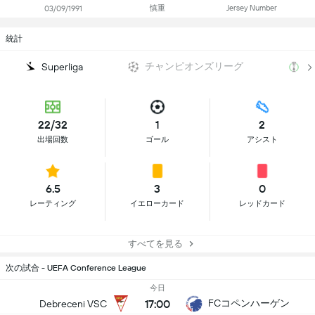
慎重
Jersey Number
03/09/1991
統計
チャンピオンズリーグ
Superliga
UE
22/32
1
2
出場回数
ゴール
アシスト
6.5
3
0
レーティング
イエローカード
レッドカード
すべてを見る
次の試合 - UEFA Conference League
今日
17:00
FCコペンハーゲン
Debreceni VSC