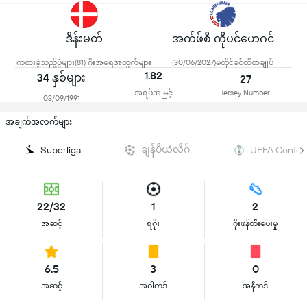
ဒိန်းမတ်
အက်ဖ်စီ ကိုပင်ဟေဂင်
ကစားခဲ့သည့်ပွဲများ(81) ဂိုးအရေအတွက်များ
(30/06/2027)မတိုင်ခင်ထိစာချုပ်
1.82
34 နှစ်များ
27
အရပ်အမြင့်
Jersey Number
03/09/1991
အချက်အလက်များ
ချန်ပီယံလိဂ်
Superliga
UEFA Confere
22/32
1
2
အဆင့်
ရဂိုး
ဂိုးဖန်တီးပေးမှု
6.5
3
0
အဆင့်
အဝါကဒ်
အနီကဒ်