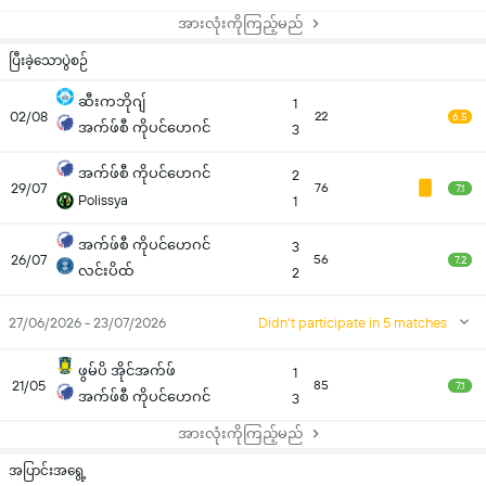
အားလုံးကိုကြည့်မည်
ပြီးခဲ့သောပွဲစဉ်
ဆီးကဘိုဂျ်
1
02/08
22
6.5
အက်ဖ်စီ ကိုပင်ဟေဂင်
3
အက်ဖ်စီ ကိုပင်ဟေဂင်
2
29/07
76
7.1
Polissya
1
အက်ဖ်စီ ကိုပင်ဟေဂင်
3
26/07
56
7.2
လင်းပိထ်
2
27/06/2026 - 23/07/2026
Didn't participate in 5 matches
ဖွမ်ပိ အိုင်အက်ဖ်
1
21/05
85
7.1
အက်ဖ်စီ ကိုပင်ဟေဂင်
3
အားလုံးကိုကြည့်မည်
အပြာင်းအရွေ့