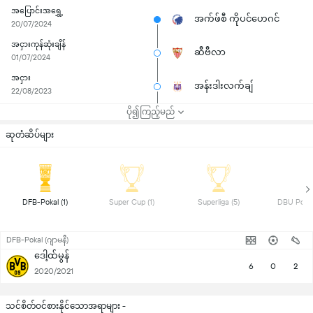
အပြောင်းအရွှေ့
အက်ဖ်စီ ကိုပင်ဟေဂင်
20/07/2024
အငှားကုန်ဆုံးချိန်
ဆီဗီလာ
01/07/2024
အငှား
အန်းဒါးလက်ချ်
22/08/2023
ပို၍ကြည့်မည်
ဆုတံဆိပ်များ
 DFB-Pokal (1) 
 Super Cup (1) 
 Superliga (5) 
DFB-Pokal (ဂျာမနီ)
ဒေါ့ထ်မွန်
6
0
2
2020/2021
သင်စိတ်ဝင်စားနိုင်သောအရာများ -