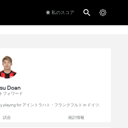
私のスコア
tsu Doan
トフォワード
currently playing for アイントラハト・フランクフルト in ドイツ.
試合
統計情報