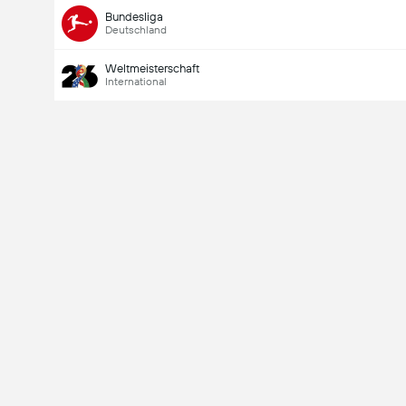
Bundesliga
Deutschland
Weltmeisterschaft
International
Last Goalscorer
V
X