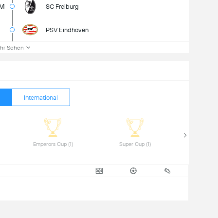
4M
SC Freiburg
PSV Eindhoven
hr Sehen
International
 Emperors Cup (1) 
 Super Cup (1) 