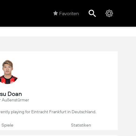
Favoriten
tsu Doan
r Außenstürmer
rrently playing for Eintracht Frankfurt in Deutschland.
Spiele
Statistiken