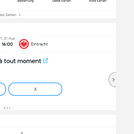
Bewertung
Gelbe Karten
Rote Karten
es Sehen
Fr., 21. Aug.
16:00
Eintracht
à tout moment
X
2