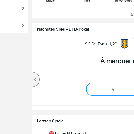
Spiele
Tore
Torvorlagen
All
Nächstes Spiel - DFB-Pokal
SC St. Tonis 11/20
À marquer 
V
Letzten Spiele
Eintracht Frankfurt