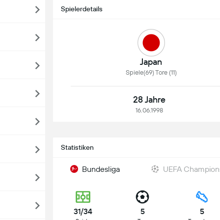
Spielerdetails
Japan
Spiele(69) Tore (11)
28 Jahre
16.06.1998
Statistiken
Bundesliga
UEFA Champion
31/34
5
5