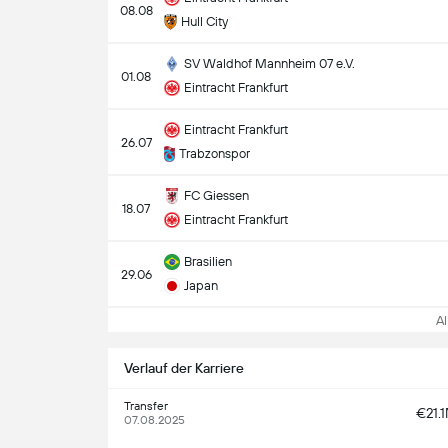
08.08
Hull City
SV Waldhof Mannheim 07 e.V.
01.08
Eintracht Frankfurt
Eintracht Frankfurt
26.07
Trabzonspor
FC Giessen
18.07
Eintracht Frankfurt
Brasilien
29.06
Japan
All
Verlauf der Karriere
Transfer
€21.
07.08.2025