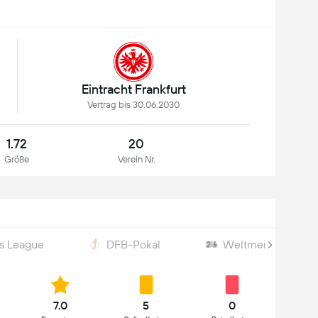
Eintracht Frankfurt
Vertrag bis 30.06.2030
1.72
20
Größe
Verein Nr.
s League
DFB-Pokal
Weltmeisterschaft
7.0
5
0