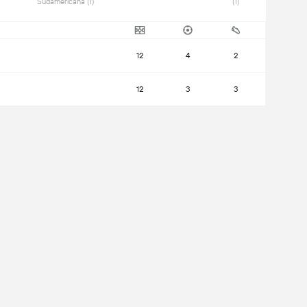
Sudamericana (1) 
(1) 
12
4
2
12
3
3