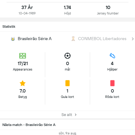
37 År
1.74
10
10-04-1989
Höjd
Jersey Number
Statistik
Brasileirão Série A
CONMEBOL Libertadores
17/21
0
4
Appearances
mål
Hjälper
7.0
1
0
Betyg
Gula kort
Röda kort
Se allt
Nästa match - Brasileirão Série A
sön, 9:e aug.