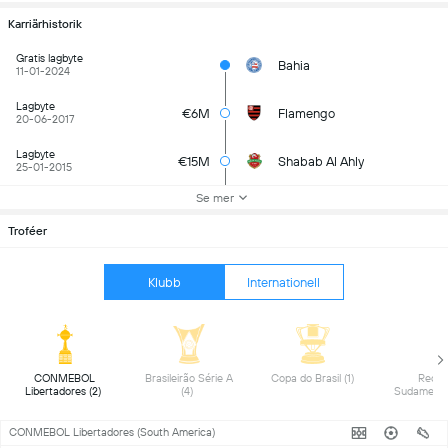
Karriärhistorik
Gratis lagbyte
Bahia
11-01-2024
Lagbyte
€6M
Flamengo
20-06-2017
Lagbyte
€15M
Shabab Al Ahly
25-01-2015
Se mer
Troféer
Klubb
Internationell
 CONMEBOL 
 Brasileirão Série A 
 Copa do Brasil (1) 
 Recop
Libertadores (2) 
(4) 
CONMEBOL Libertadores (South America)