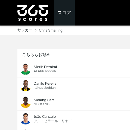
スコア
サッカー
Chris Smalling
こちらもお勧め
Merih Demiral
Al Ahli Jeddah
Danilo Pereira
Ittihad Jeddah
Malang Sarr
NEOM SC
João Cancelo
アル・ヒラール・リヤド