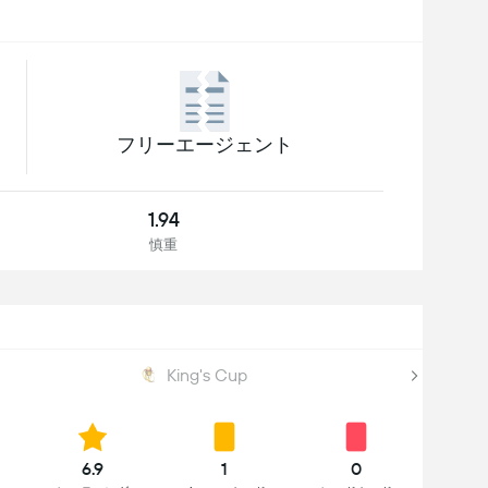
フリーエージェント
1.94
慎重
King's Cup
6.9
1
0