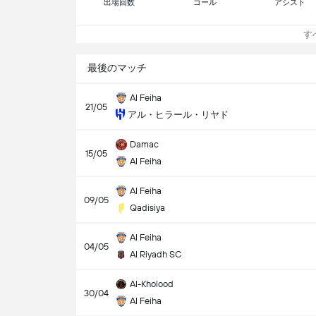
出場回数
ゴール
アシスト
すべ
最後のマッチ
Al Feiha
21/05
アル・ヒラール・リヤド
Damac
15/05
Al Feiha
Al Feiha
09/05
Qadisiya
Al Feiha
04/05
Al Riyadh SC
Al-Kholood
30/04
Al Feiha