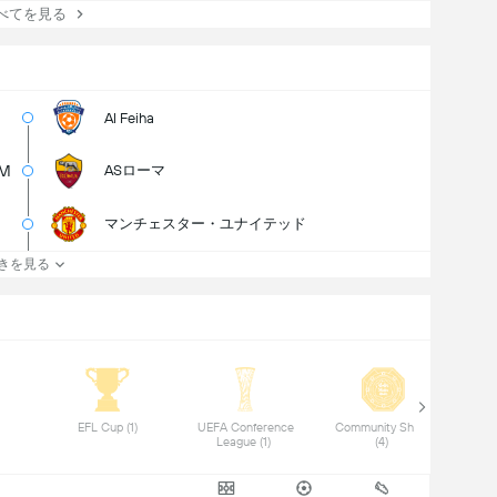
てを見る
Al Feiha
5M
ASローマ
マンチェスター・ユナイテッド
きを見る
(1) 
 EFL Cup (1) 
 UEFA Conference 
 Community Shield 
 I
League (1) 
(4) 