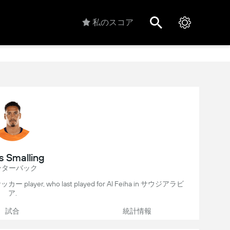
私のスコア
s Smalling
ンターバック
サッカー player, who last played for Al Feiha in サウジアラビ
ア.
試合
統計情報