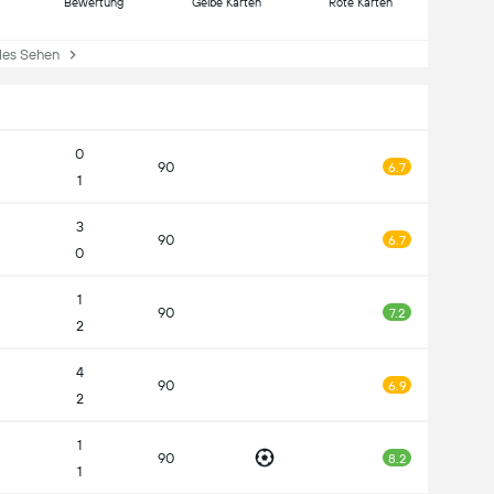
Bewertung
Gelbe Karten
Rote Karten
es Sehen
0
90
6.7
1
3
90
6.7
0
1
90
7.2
2
4
90
6.9
2
1
90
8.2
1