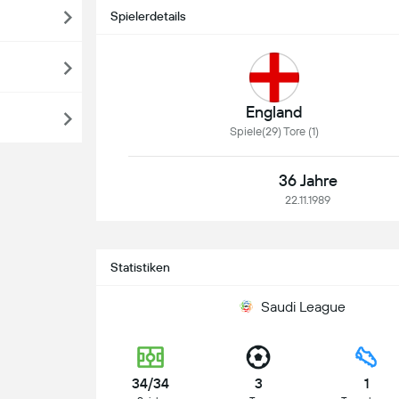
Spielerdetails
England
Spiele(29) Tore (1)
36 Jahre
22.11.1989
Statistiken
Saudi League
34/34
3
1