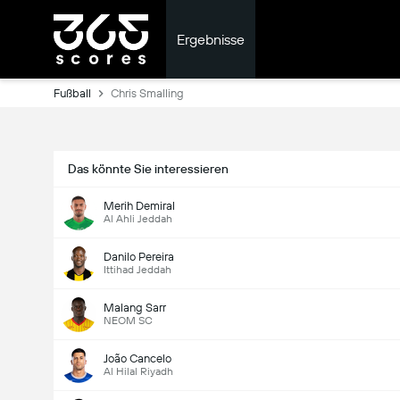
Ergebnisse
Fußball
Chris Smalling
Das könnte Sie interessieren
Merih Demiral
Al Ahli Jeddah
Danilo Pereira
Ittihad Jeddah
Malang Sarr
NEOM SC
João Cancelo
Al Hilal Riyadh