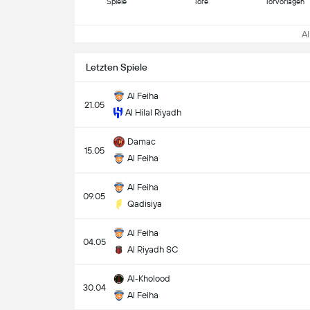
Spiele
Tore
Torvorlagen
All
Letzten Spiele
Al Feiha
21.05
Al Hilal Riyadh
Damac
15.05
Al Feiha
Al Feiha
09.05
Qadisiya
Al Feiha
04.05
Al Riyadh SC
Al-Kholood
30.04
Al Feiha