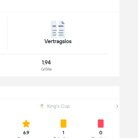
Vertragslos
1.94
Größe
King's Cup
6.9
1
0