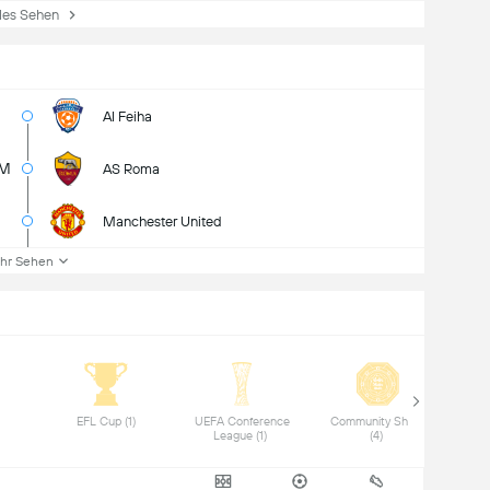
es Sehen
Al Feiha
5M
AS Roma
Manchester United
hr Sehen
(1) 
 EFL Cup (1) 
 UEFA Conference 
 Community Shield 
 I
League (1) 
(4) 