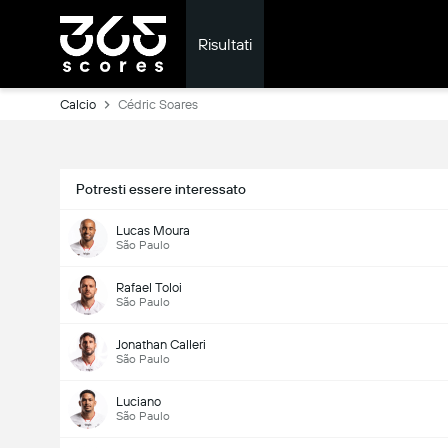
Risultati
Calcio
Cédric Soares
Potresti essere interessato
Lucas Moura
São Paulo
Rafael Toloi
São Paulo
Jonathan Calleri
São Paulo
Luciano
São Paulo