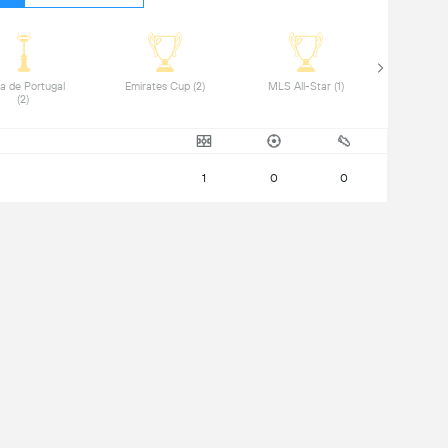
a de Portugal 
 Emirates Cup (2) 
 MLS All-Star (1) 
(2) 
1
0
0