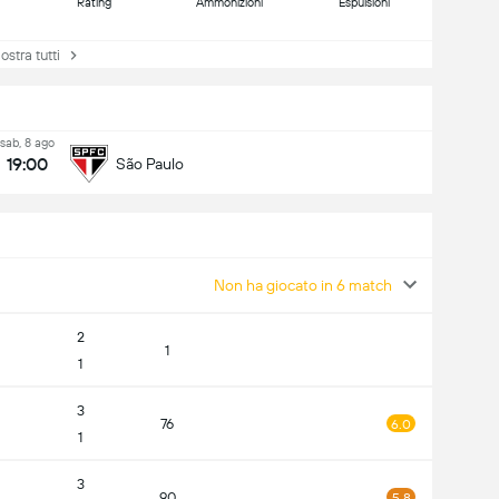
Rating
Ammonizioni
Espulsioni
tra tutti
sab, 8 ago
19:00
São Paulo
Non ha giocato in 6 match
2
1
1
3
76
6.0
1
3
90
5.8