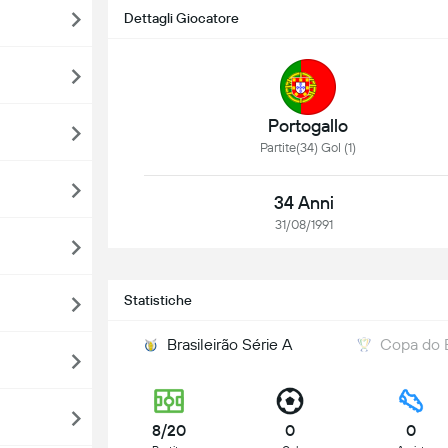
Dettagli Giocatore
Portogallo
Partite(34) Gol (1)
34 Anni
31/08/1991
Statistiche
Brasileirão Série A
Copa do B
8/20
0
0