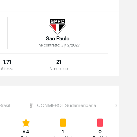
São Paulo
Fine contratto: 31/12/2027
1.71
21
Altezza
N. nel club
rasil
CONMEBOL Sudamericana
Paulis
6.4
1
0