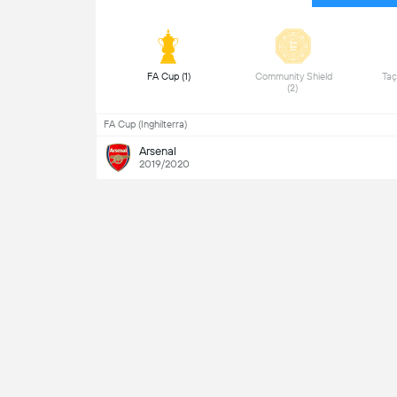
 FA Cup (1) 
 Community Shield 
 Taç
(2) 
FA Cup (Inghilterra)
Arsenal
2019/2020