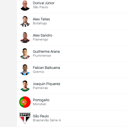
Dorival Júnior
São Paulo
Alex Telles
Botafogo
Alex Sandro
Flamengo
Guilherme Arana
Fluminense
Fabian Balbuena
Gremio
Joaquin Piquerez
Palmeiras
Portogallo
Mondiali
São Paulo
Brasileirão Série A