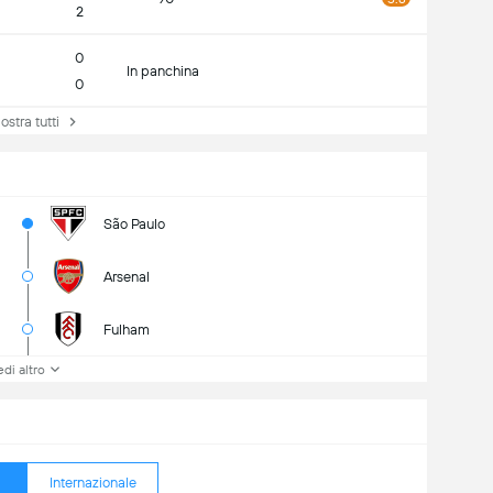
2
0
In panchina
0
tra tutti
São Paulo
Arsenal
Fulham
di altro
Internazionale