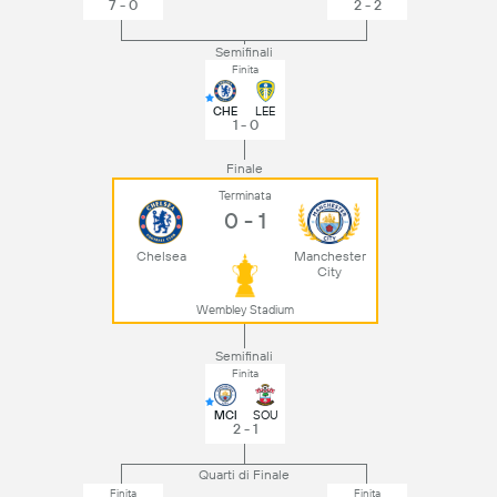
7 - 0
2 - 2
Semifinali
Finita
CHE
LEE
1 - 0
Finale
Terminata
0 - 1
Chelsea
Manchester
City
Wembley Stadium
Semifinali
Finita
MCI
SOU
2 - 1
Quarti di Finale
Finita
Finita