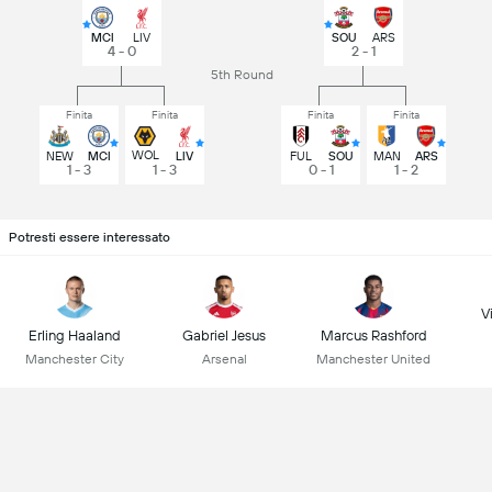
MCI
LIV
SOU
ARS
4 - 0
2 - 1
5th Round
Finita
Finita
Finita
Finita
WOL
NEW
MCI
LIV
FUL
SOU
MAN
ARS
1 - 3
1 - 3
0 - 1
1 - 2
Potresti essere interessato
Vi
Erling Haaland
Gabriel Jesus
Marcus Rashford
Manchester City
Arsenal
Manchester United