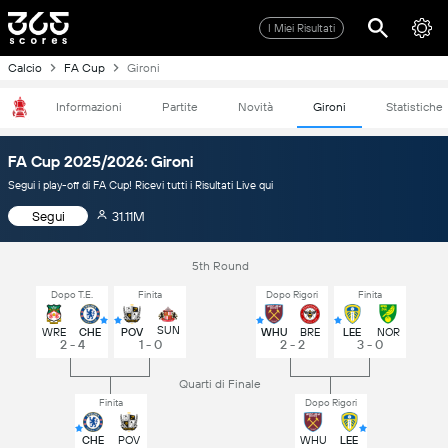
I Miei Risultati
Calcio
FA Cup
Gironi
Informazioni
Partite
Novità
Gironi
Statistiche
FA Cup 2025/2026: Gironi
Segui i play-off di FA Cup! Ricevi tutti i Risultati Live qui
Segui
31.11M
5th Round
Dopo T.E.
Finita
Dopo Rigori
Finita
SUN
WRE
CHE
POV
WHU
BRE
LEE
NOR
2 - 4
1 - 0
2 - 2
3 - 0
Quarti di Finale
Finita
Dopo Rigori
CHE
POV
WHU
LEE