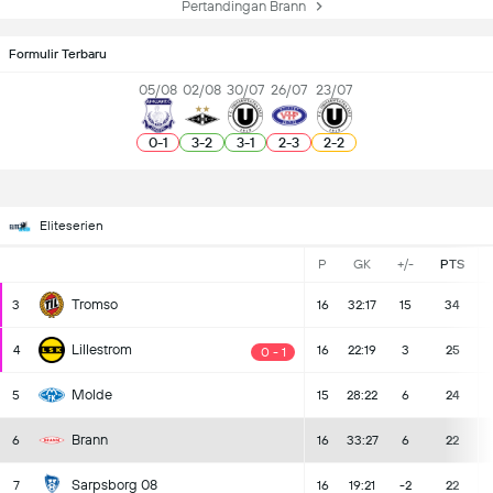
Pertandingan Brann
Formulir Terbaru
05/08
02/08
30/07
26/07
23/07
0
-
1
3
-
2
3
-
1
2
-
3
2
-
2
Eliteserien
P
GK
+/-
PTS
Tromso
3
16
32:17
15
34
Lillestrom
4
16
22:19
3
25
0 - 1
Molde
5
15
28:22
6
24
Brann
6
16
33:27
6
22
Sarpsborg 08
7
16
19:21
-2
22