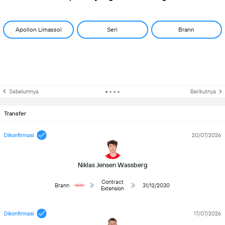
Apollon Limassol
Seri
Brann
Sebelumnya
Berikutnya
Transfer
Dikonfirmasi
20/07/2026
Niklas Jensen Wassberg
Contract
Brann
31/12/2030
Extension
Dikonfirmasi
17/07/2026