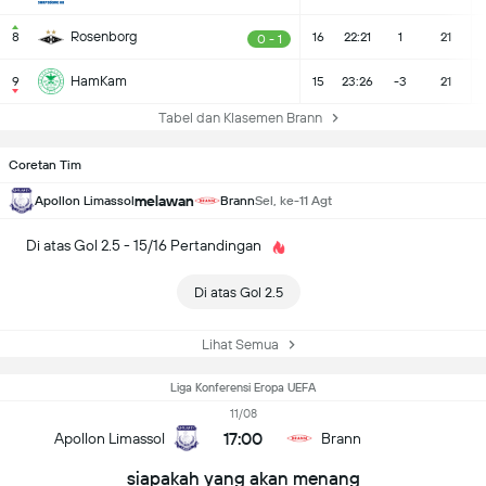
Rosenborg
8
16
22:21
1
21
0 - 1
HamKam
9
15
23:26
-3
21
Tabel dan Klasemen Brann
Coretan Tim
melawan
Apollon Limassol
Brann
Sel, ke-11 Agt
Di atas Gol 2.5 - 15/16 Pertandingan
Di atas Gol 2.5
Lihat Semua
Liga Konferensi Eropa UEFA
11/08
17:00
Apollon Limassol
Brann
siapakah yang akan menang