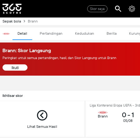
Skor saya
Sepak bola
Brann
Detail
Pertandingan
Kedudukan
Berita
Kurun
Brann: Skor Langsung
Peringkat untuk semua pertandingan, hasil, dan Skor Langsung untuk Brann
Ikuti
Ikhtisar skor
Liga Konferensi Eropa UEFA - 3rd
0
-
1
Brann
05/08
Lihat Semua Hasil