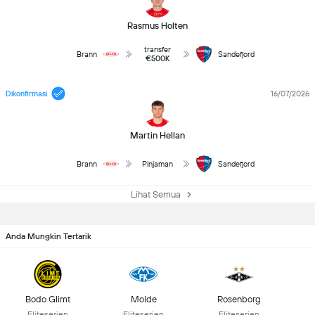
Rasmus Holten
transfer
Brann
Sandefjord
€500K
Dikonfirmasi
16/07/2026
Martin Hellan
Brann
Pinjaman
Sandefjord
Lihat Semua
Anda Mungkin Tertarik
Bodo Glimt
Molde
Rosenborg
Eliteserien
Eliteserien
Eliteserien