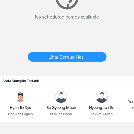
No scheduled games available
Lihat Semua Hasil
Anda Mungkin Tertarik
Yeo
Hyun Jin Ryu
Bo Gyeong Moon
Hyeong Jun So
K
Hanwha Eagles
Kt Wiz Suwon
Kt Wiz Suwon