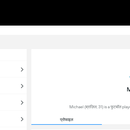
M
Michael (ब्राज़िल, 31) is a फुटबॉल pla
प्रोफाइल