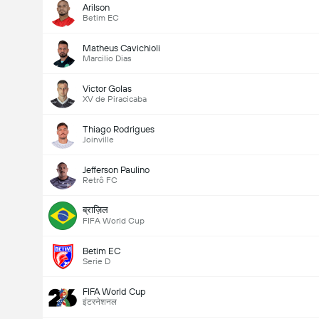
Arilson
Betim EC
Matheus Cavichioli
Marcilio Dias
Victor Golas
XV de Piracicaba
Thiago Rodrigues
Joinville
Jefferson Paulino
Retrô FC
ब्राज़िल
FIFA World Cup
Betim EC
Serie D
FIFA World Cup
इंटरनेशनल