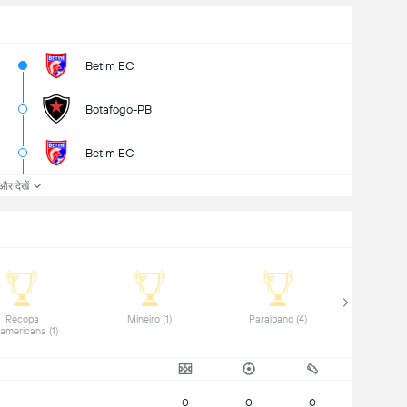
Betim EC
Botafogo-PB
Betim EC
और देखें
 Recopa 
 Mineiro (1) 
 Paraibano (4) 
Sudamericana (1) 
0
0
0