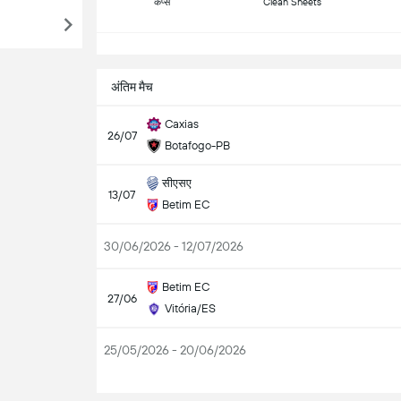
कैप्स
Clean Sheets
सभ
अंतिम मैच
Caxias
26/07
Botafogo-PB
सीएसए
13/07
Betim EC
30/06/2026 - 12/07/2026
Betim EC
27/06
Vitória/ES
25/05/2026 - 20/06/2026
सभ