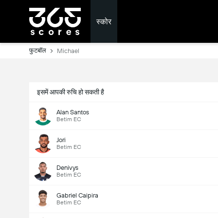
स्कोर
फुटबॉल
Michael
इसमें आपकी रुचि हो सकती है
Alan Santos
Betim EC
Jori
Betim EC
Denivys
Betim EC
Gabriel Caipira
Betim EC