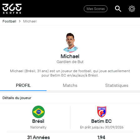
Mes Scores
Football
Michael
Michael
Gardien de But
Michael (Brésil, 31 ans) est un joueur de football, qui joue actuellement
pour Betim EC en/au/aux/à Brésil.
PROFIL
Matchs
Statistiques
Détails du joueur
Brésil
Betim EC
Nationality
En prêt jusqu’au 30/09/2026
31 Années
1.94