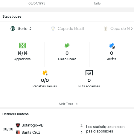
08/04/1995
Taille
Statistiques
Serie D
Copa do Brasil
Copa do Nor
14/14
0
0
Apparitions
Clean Sheet
Arrêts
0/0
0
Penalties sauvés
Buts encaissés
Voir Tout
Derniers matchs
Botafogo-PB
2
Les statistiques ne sont
08/08
pas disponibles
Santa Cruz
2