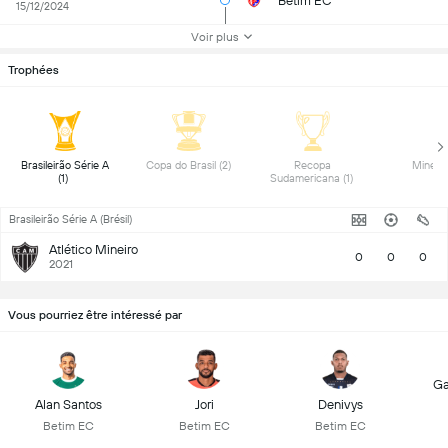
Betim EC
15/12/2024
Voir plus
Trophées
 Brasileirão Série A 
 Copa do Brasil (2) 
 Recopa 
(1) 
Sudamericana (1) 
Brasileirão Série A (Brésil)
Atlético Mineiro
0
0
0
2021
Vous pourriez être intéressé par
Ga
Alan Santos
Jori
Denivys
Betim EC
Betim EC
Betim EC