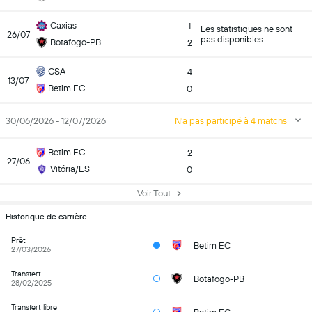
Caxias
1
Les statistiques ne sont
26/07
pas disponibles
Botafogo-PB
2
CSA
4
13/07
Betim EC
0
30/06/2026 - 12/07/2026
N'a pas participé à 4 matchs
Betim EC
2
27/06
Vitória/ES
0
Voir Tout
Historique de carrière
Prêt
Betim EC
27/03/2026
Transfert
Botafogo-PB
28/02/2025
Transfert libre