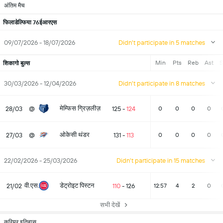
अंतिम मैच
फिलाडेल्फिया 76ईआरएस
09/07/2026 - 18/07/2026
Didn't participate in 5 matches
Min
Pts
Reb
Ast
S
शिकागो बुल्स
30/03/2026 - 12/04/2026
Didn't participate in 8 matches
मेम्फिस ग्रिज़लीज़
28/03
@
125
-
124
0
0
0
0
ओकेसी थंडर
27/03
@
131
-
113
0
0
0
0
22/02/2026 - 25/03/2026
Didn't participate in 15 matches
वी.एस.
डेट्रोइट पिस्टन
21/02
110
-
126
12:57
4
2
0
सभी देखें
करियर इतिहास