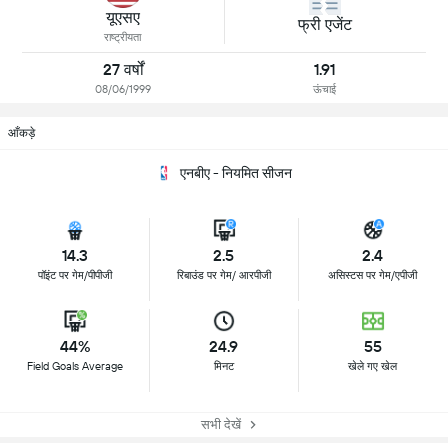
यूएसए
फ्री एजेंट
राष्ट्रीयता
27 वर्षों
1.91
08/06/1999
ऊंचाई
आँकड़े
एनबीए - नियमित सीजन
14.3
2.5
2.4
पॉइंट पर गेम/पीपीजी
रिबाउंड पर गेम/ आरपीजी
असिस्टस पर गेम/एपीजी
44%
24.9
55
Field Goals Average
मिनट
खेले गए खेल
सभी देखें