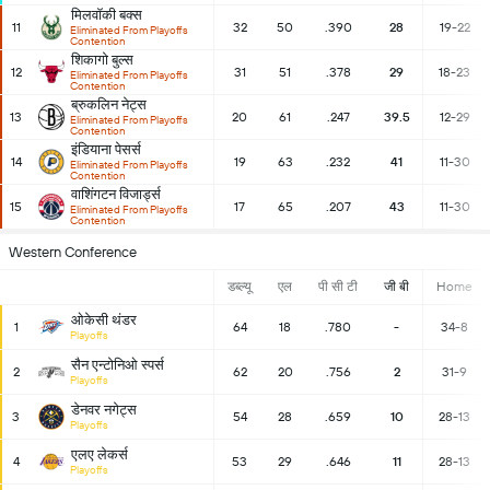
मिलवॉकी बक्स
11
32
50
.390
28
19-22
Eliminated From Playoffs
Contention
शिकागो बुल्स
12
31
51
.378
29
18-23
Eliminated From Playoffs
Contention
ब्रुकलिन नेट्स
13
20
61
.247
39.5
12-29
Eliminated From Playoffs
Contention
इंडियाना पेसर्स
14
19
63
.232
41
11-30
Eliminated From Playoffs
Contention
वाशिंगटन विजार्ड्स
15
17
65
.207
43
11-30
Eliminated From Playoffs
Contention
Western Conference
डब्ल्यू
एल
पी सी टी
जी बी
Home
ओकेसी थंडर
1
64
18
.780
-
34-8
Playoffs
सैन एन्टोनिओ स्पर्स
2
62
20
.756
2
31-9
Playoffs
डेनवर नगेट्स
3
54
28
.659
10
28-13
Playoffs
एलए लेकर्स
4
53
29
.646
11
28-13
Playoffs