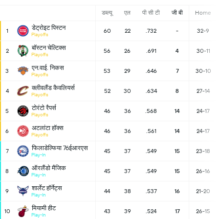
डब्ल्यू
एल
पी सी टी
जी बी
Home
डेट्रोइट पिस्टन
1
60
22
.732
-
32-9
Playoffs
बॉस्टन चेल्टिक्स
2
56
26
.691
4
30-11
Playoffs
एन.वाई. निकस
3
53
29
.646
7
30-10
Playoffs
क्लीवलैंड कैवलियर्स
4
52
30
.634
8
27-14
Playoffs
टोरंटो रैपर्स
5
46
36
.568
14
24-17
Playoffs
अटलांटा हॉक्स
6
46
36
.561
14
24-17
Playoffs
फिलाडेल्फिया 76ईआरएस
7
45
37
.549
15
23-18
Play-In
ऑरलैंडो मैजिक
8
45
37
.549
15
26-16
Play-In
शार्लेट हॉर्नेट्स
9
44
38
.537
16
21-20
Play-In
मियामी हीट
10
43
39
.524
17
26-15
Play-In