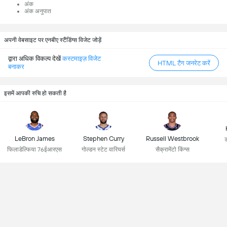
अंक
अंक अनुपात
अपनी वेबसाइट पर एनबीए स्टैंडिंग्स विजेट जोड़ें
द्वारा अधिक विकल्प देखें
कस्टमाइज़ विजेट
HTML टैग जनरेट करें
बनाकर
इसमें आपकी रुचि हो सकती है
LeBron James
Stephen Curry
Russell Westbrook
ड
फिलाडेल्फिया 76ईआरएस
गोल्डन स्टेट वारियर्स
सैक्रामेंटो किंग्स