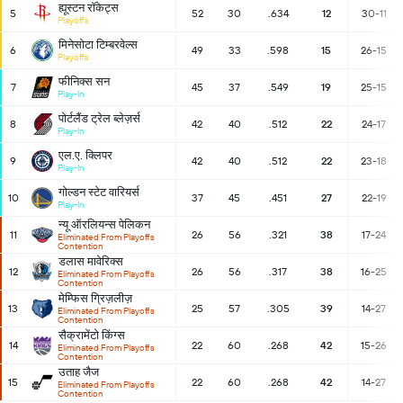
ह्यूस्टन रॉकेट्स
5
52
30
.634
12
30-11
Playoffs
मिनेसोटा टिम्बरवेल्स
6
49
33
.598
15
26-15
Playoffs
फीनिक्स सन
7
45
37
.549
19
25-15
Play-In
पोर्टलैंड ट्रेल ब्लेज़र्स
8
42
40
.512
22
24-17
Play-In
एल.ए. क्लिपर
9
42
40
.512
22
23-18
Play-In
गोल्डन स्टेट वारियर्स
10
37
45
.451
27
22-19
Play-In
न्यू ऑरलियन्स पेलिकन
11
26
56
.321
38
17-24
Eliminated From Playoffs
Contention
डलास मावेरिक्स
12
26
56
.317
38
16-25
Eliminated From Playoffs
Contention
मेम्फिस ग्रिज़लीज़
13
25
57
.305
39
14-27
Eliminated From Playoffs
Contention
सैक्रामेंटो किंग्स
14
22
60
.268
42
15-26
Eliminated From Playoffs
Contention
उताह जैज
15
22
60
.268
42
14-27
Eliminated From Playoffs
Contention