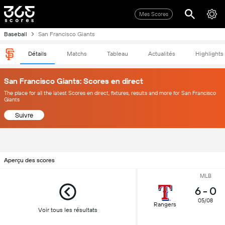
Mes Scores
Baseball
San Francisco Giants
Détails
Matchs
Tableau
Actualités
Highlights
San Francisco Giants: Scores en direct
The place for all the latest Scores en direct, fixtures, results and more for San Francisco
Giants
Suivre
Aperçu des scores
MLB
6
-
0
05/08
Rangers
Voir tous les résultats