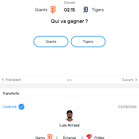
Demain
02:15
Giants
Tigers
Qui va gagner ?
Giants
Tigers
Précédent
Suivant
Transferts
Confirmé
03/08/2026
Luis Arraez
Giants
Échange
Phillies