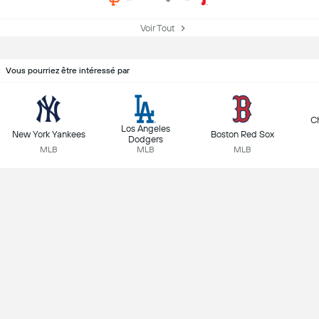
Voir Tout
Vous pourriez être intéressé par
C
Los Angeles
New York Yankees
Boston Red Sox
Dodgers
MLB
MLB
MLB