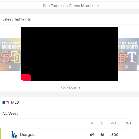
San Francisco Giants Matchs
Latest Highlights
Voir Tout
MLB
NL West
V
D
PCT
GB
Dodgers
1
69
46
.600
-