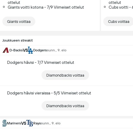
ottelut
ottelut
Giants voitti kotona - 7/9 Viimeiset ottelut
Cubs voitti - 
Giants voittaa
Cubs voittaa
Joukkueen streakit
VS
D-Backs
Dodgers
sunn., 9. elo
Dodgers hävisi - 7/7 Viimeiset ottelut
Diamondbacks voittaa
Dodgers hävisi vieraissa - 5/5 Viimeiset ottelut
Diamondbacks voittaa
VS
Mariners
Rays
sunn., 9. elo