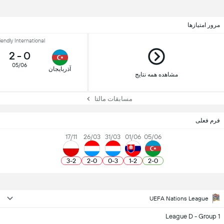
مرور امتیازها
iendly International
2
-
0
05/06
آذربایجان
مشاهده همه نتایج
مسابقات مالتا
فرم فعلی
17/11
26/03
31/03
01/06
05/06
3
-
2
2
-
0
0
-
3
1
-
2
2
-
0
UEFA Nations League
League D - Group 1