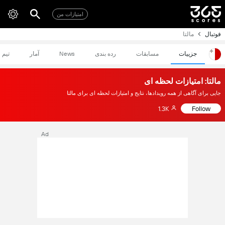
امتیازات من
فوتبال
مالتا
جزییات
مسابقات
رده بندی
News
آمار
تیم
مالتا: امتیازات لحظه ای
جایی برای آگاهی از همه رویدادها، نتایج و امتیازات لحظه ای برای مالتا
1.3K
Follow
Ad