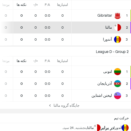
امتیازها
F:A
+/-
نکته ها
بردها
Gibraltar
0
0
0
0:0
0
1
مالتا
0
0
0
0:0
0
2
آندورا
0
0
0
0:0
0
3
League D - Group 2
امتیازها
F:A
+/-
نکته ها
بردها
لتونی
0
0
0
0:0
0
1
آذربایجان
0
0
0
0:0
0
2
لیختن اشتاین
0
0
0
0:0
0
3
جایگاه گروه مالتا
حرکت تیم
در برابر
آندورا
مالتا
پنجشنبه, 24 سپتـ