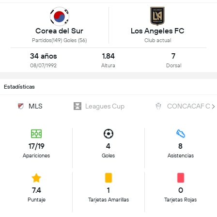
Corea del Sur
Los Angeles FC
Partidos(149) Goles (56)
Club actual
34 años
1.84
7
08/07/1992
Altura
Dorsal
Estadísticas
MLS
Leagues Cup
CONCACAF Cop
17/19
4
8
Apariciones
Goles
Asistencias
7.4
1
0
Puntaje
Tarjetas Amarillas
Tarjetas Rojas