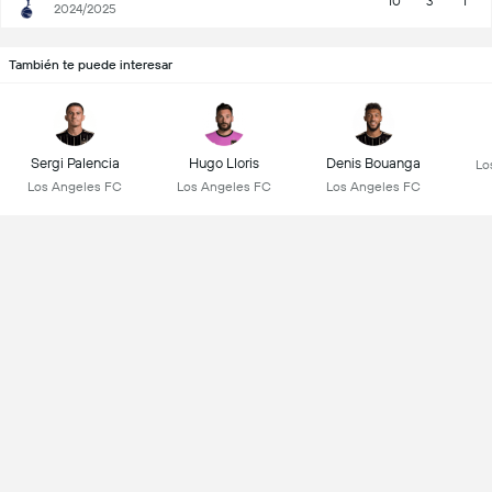
10
3
1
2024/2025
También te puede interesar
Sergi Palencia
Hugo Lloris
Denis Bouanga
Lo
Los Angeles FC
Los Angeles FC
Los Angeles FC