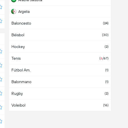
Argelia
Baloncesto
Argentina
(8)
(24)
Béisbol
Armenia
(3)
(30)
Hockey
Aruba
(2)
Tenis
Asia
(2)
(
6
/67)
Fútbol Am.
Australia
(1)
Balonmano
Austria
(4)
(1)
Rugby
Azerbaiyán
(2)
Voleibol
Bahamas
(16)
Bahrein