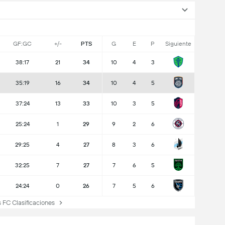
GF:GC
+/-
PTS
G
E
P
Siguiente
38:17
21
34
10
4
3
35:19
16
34
10
4
5
37:24
13
33
10
3
5
25:24
1
29
9
2
6
29:25
4
27
8
3
6
32:25
7
27
7
6
5
24:24
0
26
7
5
6
FC Clasificaciones