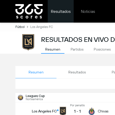
Resultados
Noticias
Fútbol
Los Angeles FC
RESULTADOS EN VIVO D
Resumen
Partidos
Posiciones
Resumen
Resultados
Pa
Leagues Cup
Norteamérica
Por penaltis
1
-
1
Los Angeles FC
Chivas