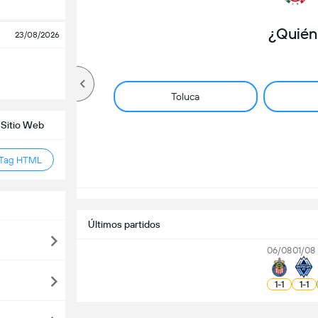
¿Quién
23/08/2026
Toluca
 Sitio Web
 Tag HTML
Últimos partidos
06/08
01/08
1
-
1
1
-
1