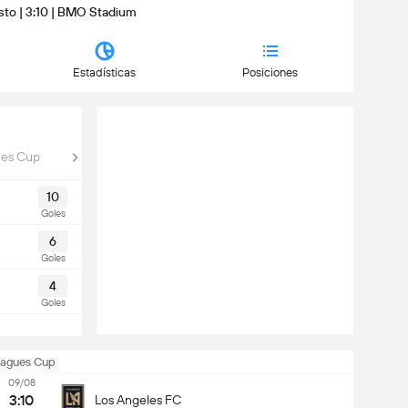
sto | 3:10 | BMO Stadium
Estadísticas
Posiciones
es Cup
Concachampions
Mundial de Clubes - Play-In
10
Goles
6
Goles
4
Goles
eagues Cup
09/08
3:10
Los Angeles FC