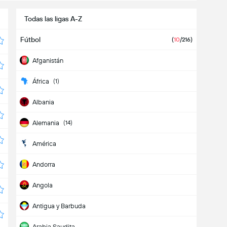
Todas las ligas A-Z
Fútbol
(
10
/216)
Afganistán
África
(1)
Albania
Alemania
(14)
América
Andorra
Angola
Antigua y Barbuda
Arabia Saudita