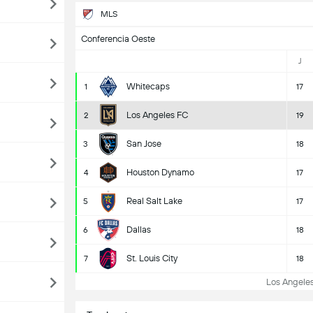
MLS
Conferencia Oeste
J
Whitecaps
1
17
Los Angeles FC
2
19
San Jose
3
18
Houston Dynamo
4
17
Real Salt Lake
5
17
Dallas
6
18
St. Louis City
7
18
Los Angeles 