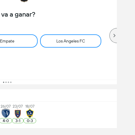
 va a ganar?
Empate
Los Angeles FC
26/07
23/07
18/07
4
-
0
3
-
1
0
-
3