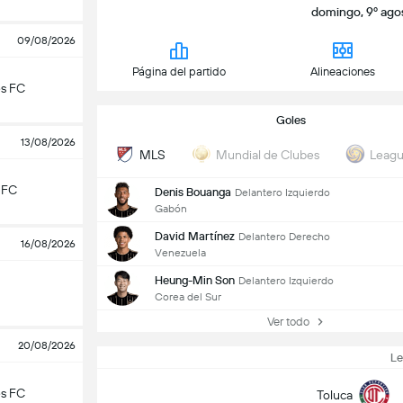
domingo, 9º ago
09/08/2026
Página del partido
Alineaciones
es FC
Goles
13/08/2026
MLS
Mundial de Clubes
Leagu
 FC
Denis Bouanga
Delantero Izquierdo
Gabón
David Martínez
Delantero Derecho
16/08/2026
Venezuela
Heung-Min Son
Delantero Izquierdo
Corea del Sur
Ver todo
20/08/2026
L
es FC
Toluca