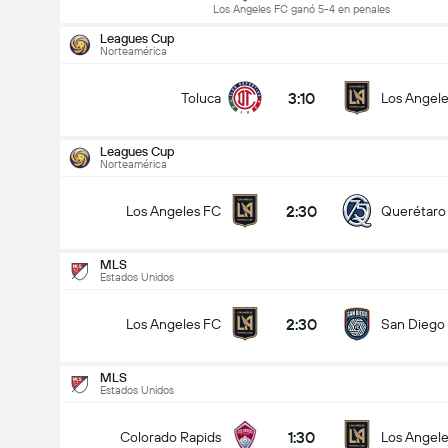
Los Angeles FC ganó 5-4 en penales
Leagues Cup
Norteamérica
3:10
Toluca
Los Angel
Leagues Cup
Norteamérica
2:30
Los Angeles FC
Querétaro
MLS
Estados Unidos
2:30
Los Angeles FC
San Diego
MLS
Estados Unidos
Leagues Cup
13/08
1:30
Colorado Rapids
Los Angel
2:30
Los Angeles FC
Querétaro FC