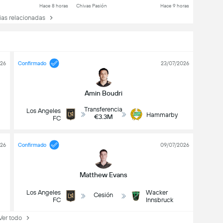
Hace 8 horas
Chivas Pasión
Hace 9 horas
as relacionadas
026
Confirmado
23/07/2026
Amin Boudri
Transferencia
Los Angeles
Hammarby
€3.3M
FC
026
Confirmado
09/07/2026
Matthew Evans
Los Angeles
Wacker
Cesión
FC
Innsbruck
r todo