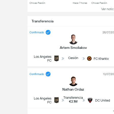
Chivas Pasión
Hace 7 horas
Chivas Pasión
Ver notici
Transferencia
Confirmado
28/07/2
Artem Smoliakov
Los Angeles
Cesión
FC Kharkiv
FC
Confirmado
13/07/2
Nathan Ordaz
Transferencia
Los Angeles
DC United
€2.1M
FC
Ve