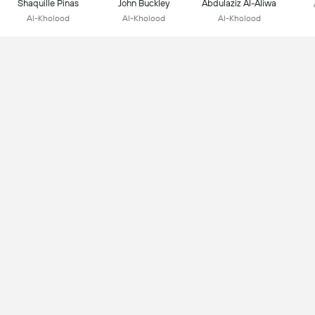
Shaquille Pinas
John Buckley
Abdulaziz Al-Aliwa
Al-Kholood
Al-Kholood
Al-Kholood