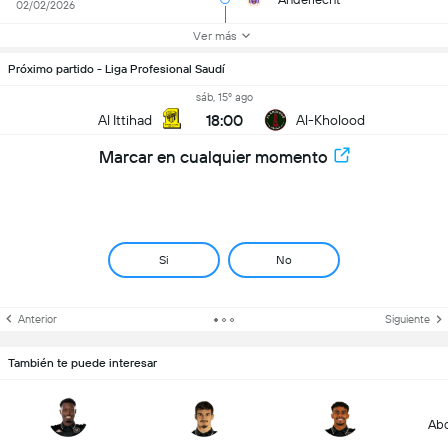
02/02/2026
Ver más
Próximo partido - Liga Profesional Saudí
sáb, 15º ago
18:00
Al Ittihad
Al-Kholood
Marcar en cualquier momento
Si
No
Anterior
Siguiente
También te puede interesar
Abd