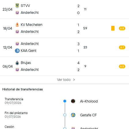
STVV
2
23/04
11
Anderlecht
0
KV Mechelen
1
18/04
59
6.8
Anderlecht
2
Anderlecht
3
12/04
23
6.7
KAA Gent
1
Brujas
4
06/04
9
6.5
Anderlecht
2
Ver todo
Historial de transferencias
Transferencia
Al-Kholood
09/07/2026
Fin del préstamo
Getafe CF
01/07/2026
Cesión
Anderlecht