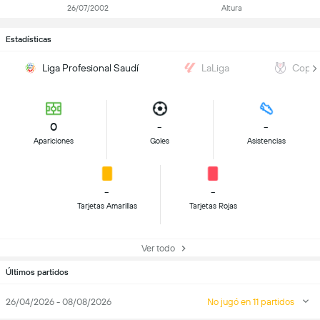
26/07/2002
Altura
Estadísticas
Liga Profesional Saudí
LaLiga
Copa 
0
-
-
Apariciones
Goles
Asistencias
-
-
Tarjetas Amarillas
Tarjetas Rojas
Ver todo
Últimos partidos
26/04/2026 - 08/08/2026
No jugó en 11 partidos