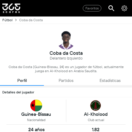
Favoritos
Fútbol
Coba da Costa
Coba da Costa
Delantero Izquierdo
Coba da Costa (Guinea-Bissau, 24) es un jugador de fútbol, actualmente
juega en Al-Kholood en Arabia Saudita.
Perfil
Partidos
Estadísticas
Detalles del jugador
Guinea-Bissau
Al-Kholood
Nacionalidad
Club actual
24 años
1.82