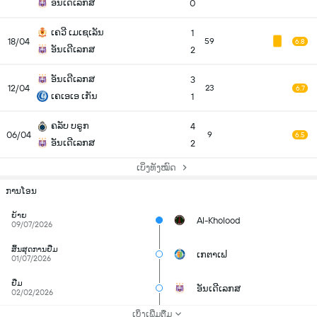
ອັນເດີເລກສ
0
ເຄວີ ເມເຊເລັນ
1
18/04
59
6.8
ອັນເດີເລກສ
2
ອັນເດີເລກສ
3
12/04
23
6.7
ເຄເອເອ ເກັນ
1
ຄລັບ ບຣູກ
4
06/04
9
6.5
ອັນເດີເລກສ
2
ເບິ່ງທັງໝົດ
ການໂອນ
ຍ້າຍ
Al-Kholood
09/07/2026
ສິ້ນສຸດການຢືມ
ເກຕາເຟ
01/07/2026
ຢືມ
ອັນເດີເລກສ
02/02/2026
ເບິ່ງເພີ່ມຕື່ມ