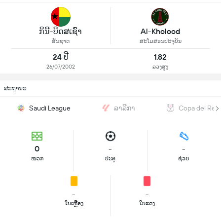
ກິນີ-ບິດສເຊົາ
Al-Kholood
ສັນຊາດ
ສະໂມສອນປະຈຸບັນ
24 ປີ
1.82
26/07/2002
ລວງສູງ
ສະຖານະ
Saudi League
ລາລີກາ
Copa del Rey
0
-
-
ໜວກ
ປະຕູ
ຊ່ວຍ
-
-
ໃບເຫຼືອງ
ໃບແດງ