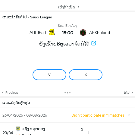
ເບິ່ງທັງໝົດ
ເກມແຂ່ງຂັນຕໍ່ໄປ - Saudi League
Sat, 15th Aug
18:00
Al Ittihad
Al-Kholood
ຍິງເຂົ້າປະຕູເວລາໃດກໍໄດ້
V
X
Previous
ຕໍ່ໄປ
ເກມແຂ່ງຂັນຫຼ້າສຸດ
26/04/2026 - 08/08/2026
Didn't participate in 11 matches
ແຊັງ ທຣຸຍດອງ
2
23/04
11