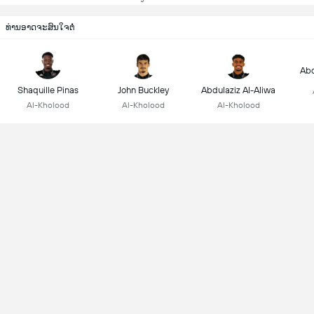
ທ່ານອາດຈະສົນໃຈຕໍ່
Abd
Shaquille Pinas
John Buckley
Abdulaziz Al-Aliwa
Al-Kholood
Al-Kholood
Al-Kholood