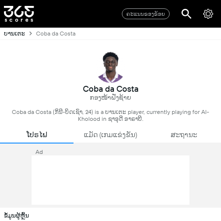
ຄະແນນຂອງຂ້ອຍ
ບານເຕະ
Coba da Costa
Coba da Costa
ກອງໜ້າຝັ່ງຊ້າຍ
Coba da Costa (ກິນີ-ບິດເຊົາ, 24) is a ບານເຕະ player, currently playing for Al-
Kholood in ຊາອຸດີ ອາຣາບີ.
ໂປຣໄຟ
ແມັດ (ເກມແຂ່ງຂັນ)
ສະຖານະ
Ad
ຂໍ້ມູນຜູ້ຫຼິ້ນ