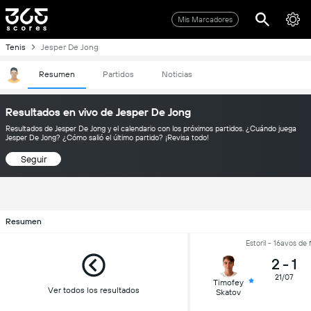
Mis Marcadores
Tenis
Jesper De Jong
Resumen
Partidos
Noticias
Resultados en vivo de Jesper De Jong
Resultados de Jesper De Jong y el calendario con los próximos partidos. ¿Cuándo juega
Jesper De Jong? ¿Cómo salió el último partido? ¡Revisa todo!
Seguir
Resumen
Estoril - 16avos de f
2
-
1
21/07
Timofey
Ver todos los resultados
Skatov