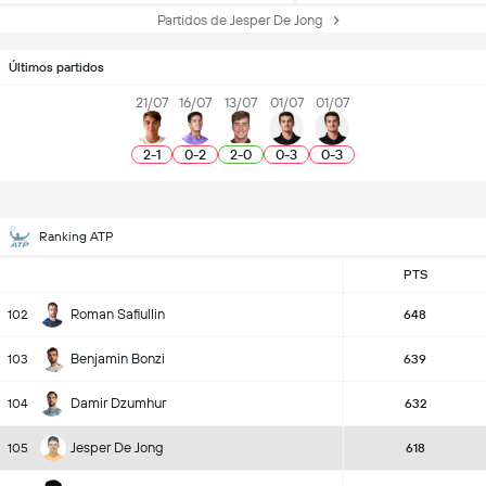
Partidos de Jesper De Jong
Últimos partidos
21/07
16/07
13/07
01/07
01/07
2
-
1
0
-
2
2
-
0
0
-
3
0
-
3
Ranking ATP
PTS
Roman Safiullin
102
648
Benjamin Bonzi
103
639
Damir Dzumhur
104
632
Jesper De Jong
105
618